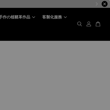
［ 會員首購 ］ 第一筆訂單折30元
全館滿 $590元 免
手作の植鞣革作品
客製化服務