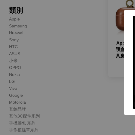
類別
Apple
Samsung
Huawei
Sony
Apple A
HTC
護盒(LIS
ASUS
真皮耳機
小米
勾
OPPO
N
Nokia
LG
Vivo
Google
Motorola
其餘品牌
其他3C配件系列
手機腰包 系列
手作植鞣革系列