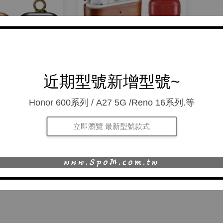
irPods 3 皮革保
AirPods Pro 一代 二代 通
近期型號新增型號~
TEN) - 頭層牛皮
用 皮革保護盒(LISTEN) -
盒保護收納盒掛
頭層牛皮真皮耳機盒保護
Honor 600系列 / A27 5G /Reno 16系列.等
式保護殼
收納盒掛勾式保護殼
T$ 780
NT$ 780
立即瀏覽 最新型號款式