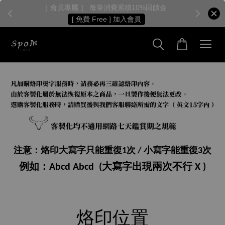
［ 會員專屬 ］ 每筆消費累積10%回饋金
［
[ 免費 Free ] 加入會員
注意：烙印大寫字只能重復1次 / 小寫字能重復3次
例如：Abcd Abcd (大寫字出現兩次不行 X )
烙印位置