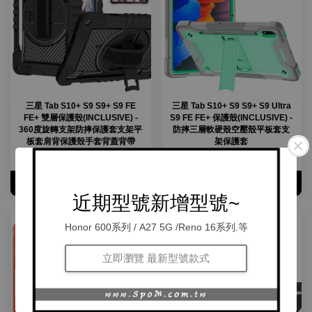
三星 Tab S10+ S9 S9+ S9 FE
三星 Tab S10+ S9 S9+ S9 Ultra
FE+ 雙層保護殼(INCLUSIVE) -
S9 FE FE+ 保護殼(INCLUSIVE) -
360度旋轉支架防摔保護套支架平
防摔三層軟硬殼空壓殼平板套支
板套肩背保護殼手套背蓋背帶
架保護套
從
NT$ 645
起
從
NT$ 675
起
加入購物車
加入購物車
近期型號新增型號~
Honor 600系列 / A27 5G /Reno 16系列.等
立即瀏覽 最新型號款式