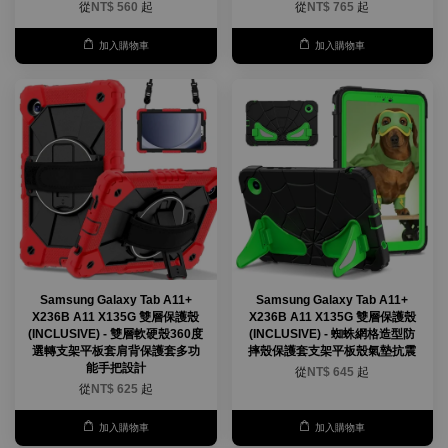
從
NT$ 560
起
從
NT$ 765
起
加入購物車
加入購物車
Samsung Galaxy Tab A11+
Samsung Galaxy Tab A11+
X236B A11 X135G 雙層保護殼
X236B A11 X135G 雙層保護殼
(INCLUSIVE) - 雙層軟硬殼360度
(INCLUSIVE) - 蜘蛛網格造型防
選轉支架平板套肩背保護套多功
摔殼保護套支架平板殼氣墊抗震
能手把設計
從
NT$ 645
起
從
NT$ 625
起
加入購物車
加入購物車