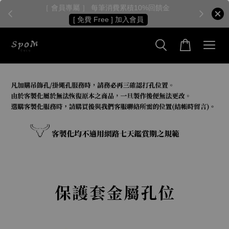
［ 會員專屬 ］ 每筆消費累積10%回饋金
［
[ 免費 Free ] 加入會員