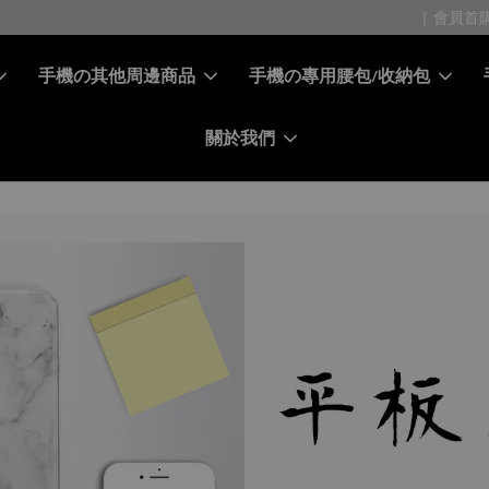
［ 會員專屬 ］ 每筆消費累積10%回饋金
[ 免費 Free ] 加入會員
手機の其他周邊商品
手機の專用腰包/收納包
關於我們