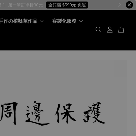
手作の植鞣革作品
客製化服務