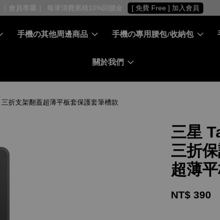
消費累積10%回饋金
[ 免費 Free ] 加入會員
手機の其他周邊商品
手機の專用腰包/收納包
關於我們
(MASK) - 三折支架翻蓋超薄平板套保護套筆槽款
三星 Ta
三折保護
超薄平
NT$ 390