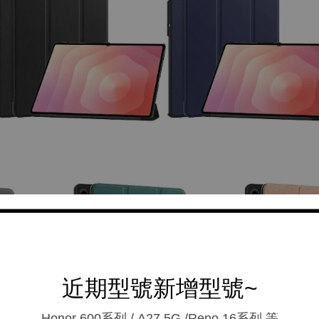
近期型號新增型號~
Honor 600系列 / A27 5G /Reno 16系列.等