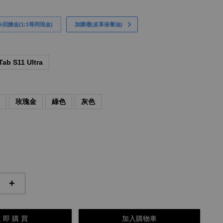
回饋金(1:1等同現金)
加購禮(皮革保養油)
Tab S11 Ultra
藍
玫瑰金
綠色
灰色
+
 即 購 買
加入購物車