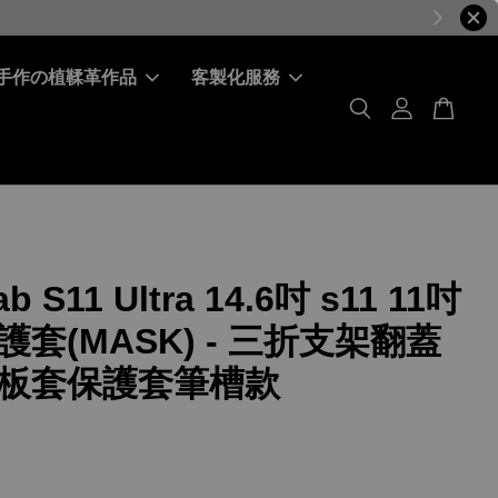
手作の植鞣革作品
客製化服務
b S11 Ultra 14.6吋 s11 11吋
套(MASK) - 三折支架翻蓋
板套保護套筆槽款