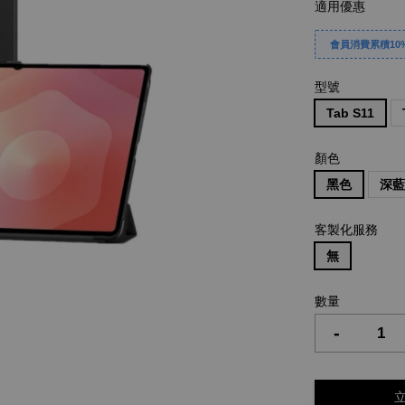
適用優惠
會員消費累積10%
型號
Tab S11
顏色
黑色
深
客製化服務
無
數量
-
立