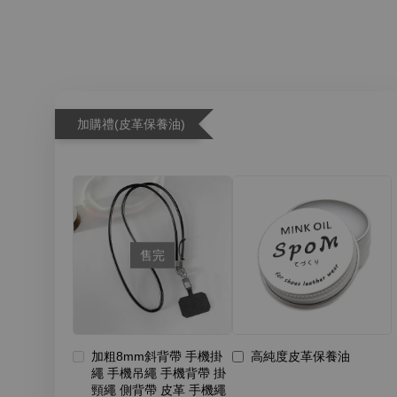
加購禮(皮革保養油)
售完
加粗8mm斜背帶 手機掛
高純度皮革保養油
繩 手機吊繩 手機背帶 掛
頸繩 側背帶 皮革 手機繩