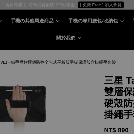
［ 會員專屬 ］ 每筆消費累積10%回饋金
[ 免費 Free ] 加入會員
手機の其他周邊商品
手機の專用腰包/收納包
關於我們
殼(INCLUSIVE) - 鎧甲盾軟硬殼防摔全包式平板殼平板保護殼含掛繩手套帶
三星 Ta
雙層保護
硬殼防
掛繩手
NT$ 890