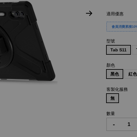
適用優惠
會員消費累積10%
型號
Tab S11
顏色
黑色
紅
客製化服務
無
數量
-