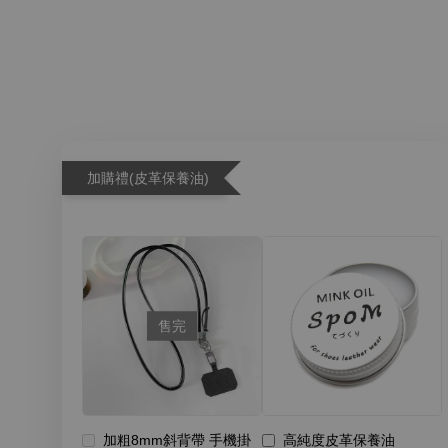
加購禮(皮革保養油)
售完
加粗8mm斜背帶 手機掛
高純度皮革保養油