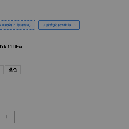
回饋金(1:1等同現金)
加購禮(皮革保養油)
Tab 11 Ultra
色
藍色
+