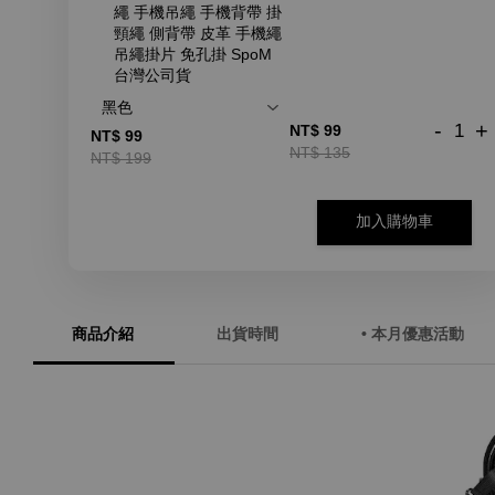
繩 手機吊繩 手機背帶 掛
頸繩 側背帶 皮革 手機繩
吊繩掛片 免孔掛 SpoM
台灣公司貨
-
+
NT$ 99
NT$ 99
NT$ 135
NT$ 199
加入購物車
商品介紹
出貨時間
• 本月優惠活動