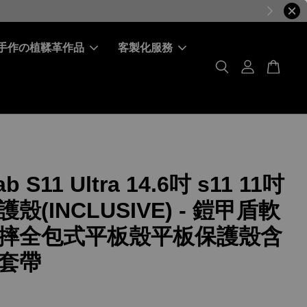
手作の植鞣革作品
客製化服務
b S11 Ultra 14.6吋 s11 11吋
殼(INCLUSIVE) - 鎧甲盾軟
摔全包式平板殼平板保護殼含
套帶