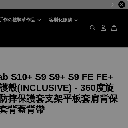
手作の植鞣革作品
客製化服務
b S10+ S9 S9+ S9 FE FE+
殼(INCLUSIVE) - 360度旋
防摔保護套支架平板套肩背保
套背蓋背帶