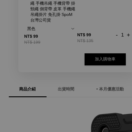
繩 手機吊繩 手機背帶 掛
頸繩 側背帶 皮革 手機繩
吊繩掛片 免孔掛 SpoM
台灣公司貨
-
+
NT$ 99
NT$ 99
NT$ 135
NT$ 199
加入購物車
商品介紹
出貨時間
• 本月優惠活動