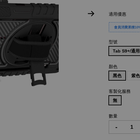
適用優惠
會員消費累積10%
型號
Tab S9+/通用S
顏色
黑色
紫
客製化服務
無
數量
-