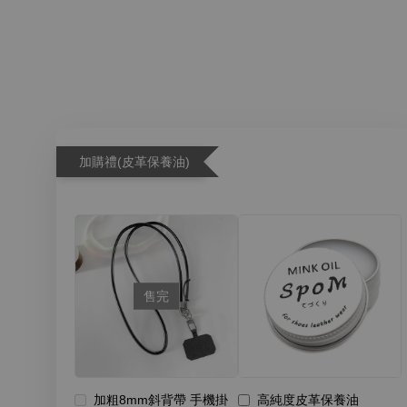
加購禮(皮革保養油)
售完
加粗8mm斜背帶 手機掛
高純度皮革保養油