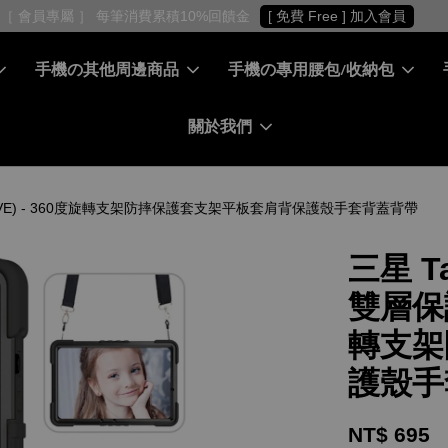
［ 會員專屬 ］ 每筆消費累積10%回饋金
[ 免費 Free ] 加入會員
手機の其他周邊商品
手機の專用腰包/收納包
關於我們
INCLUSIVE) - 360度旋轉支架防摔保護套支架平板套肩背保護殼手套背蓋背帶
三星 Ta
雙層保護
轉支架
護殼手
NT$ 695