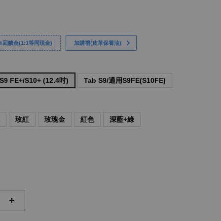
回饋金(1:1等同現金)
加購禮(皮革保養油)
9 FE+/S10+ (12.4吋)
Tab S9/通用S9FE(S10FE)
色
玫紅
玫瑰金
紅色
深藍+綠
+