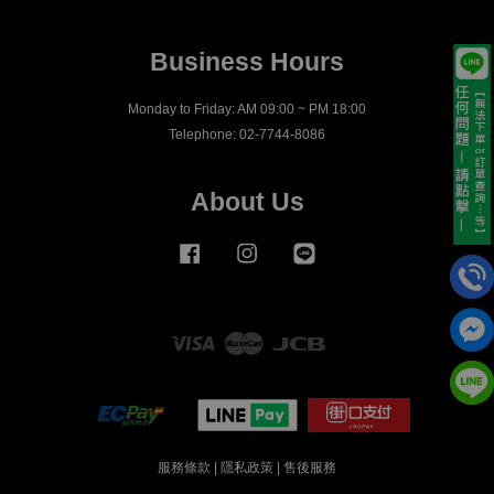
Business Hours
Monday to Friday: AM 09:00 ~ PM 18:00
Telephone: 02-7744-8086
About Us
Facebook
Instagram
Line
Visa
Master
JCB
服務條款
|
隱私政策
|
售後服務