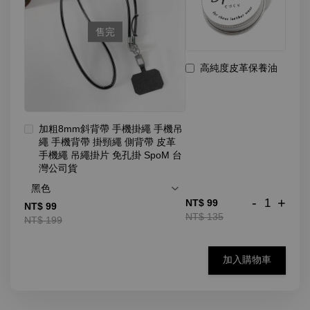
售完
高純度皮革保養油
加粗8mm斜背帶 手機掛繩 手機吊
繩 手機背帶 掛頸繩 側背帶 皮革
手機繩 吊繩掛片 免孔掛 SpoM 台
灣公司貨
-
+
NT$ 99
NT$ 99
NT$ 135
NT$ 199
加入購物車