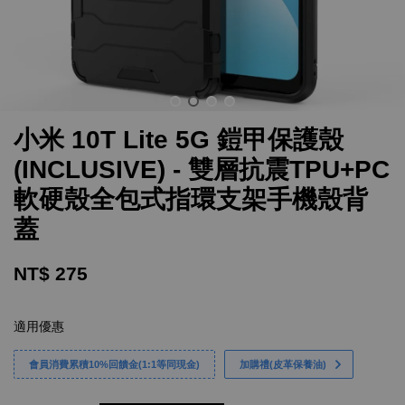
小米 10T Lite 5G 鎧甲保護殼
(INCLUSIVE) - 雙層抗震TPU+PC
軟硬殼全包式指環支架手機殼背
蓋
NT$ 275
適用優惠
會員消費累積10%回饋金(1:1等同現金)
加購禮(皮革保養油)