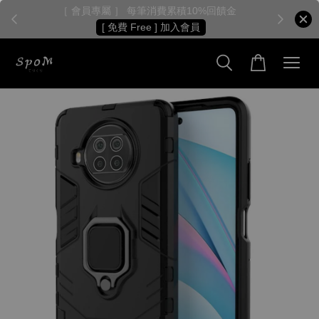
［ 會員專屬 ］ 每筆消費累積10%回饋金
［
[ 免費 Free ] 加入會員