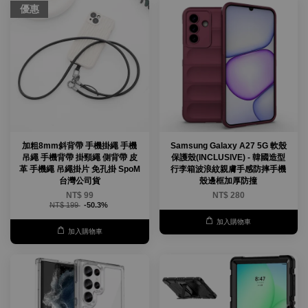
優惠
加粗8mm斜背帶 手機掛繩 手機
Samsung Galaxy A27 5G 軟殼
吊繩 手機背帶 掛頸繩 側背帶 皮
保護殼(INCLUSIVE) - 韓國造型
革 手機繩 吊繩掛片 免孔掛 SpoM
行李箱波浪紋親膚手感防摔手機
台灣公司貨
殼邊框加厚防撞
NT$ 99
NT$ 280
NT$ 199
-50.3%
加入購物車
加入購物車