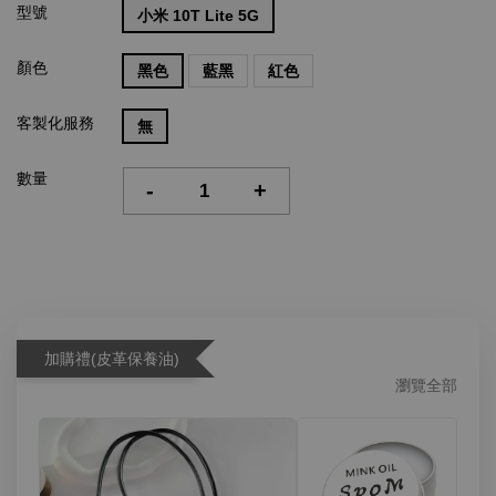
型號
小米 10T Lite 5G
顏色
黑色
藍黑
紅色
客製化服務
無
數量
-
+
加購禮(皮革保養油)
瀏覽全部