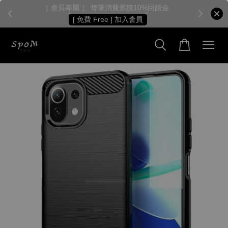
［ 會員專屬 ］ 每筆消費累積10%回饋金
［
[ 免費 Free ] 加入會員