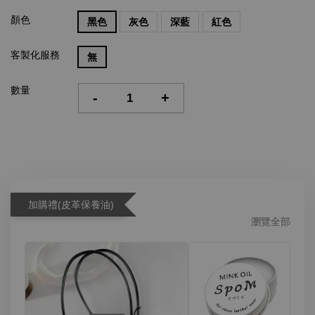
顏色
黑色
灰色
深藍
紅色
客製化服務
無
數量
-
+
加購禮(皮革保養油)
瀏覽全部