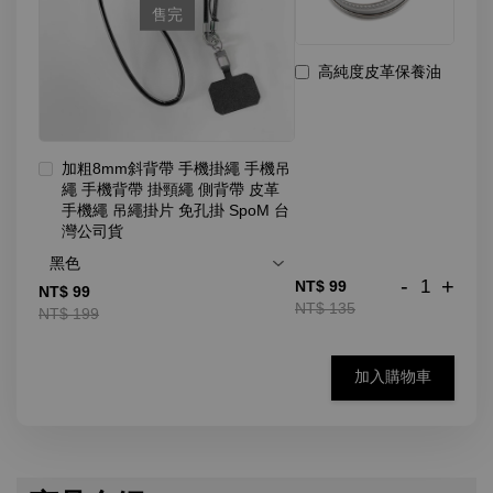
售完
高純度皮革保養油
加粗8mm斜背帶 手機掛繩 手機吊
繩 手機背帶 掛頸繩 側背帶 皮革
手機繩 吊繩掛片 免孔掛 SpoM 台
灣公司貨
-
+
NT$ 99
NT$ 99
NT$ 135
NT$ 199
加入購物車