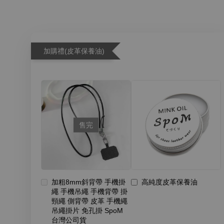
加購禮(皮革保養油)
售完
加粗8mm斜背帶 手機掛
高純度皮革保養油
繩 手機吊繩 手機背帶 掛
頸繩 側背帶 皮革 手機繩
吊繩掛片 免孔掛 SpoM
台灣公司貨