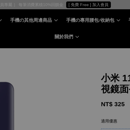
［ 會員專屬 ］ 每筆消費累積10%回饋金
[ 免費 Free ] 加入會員
手機の其他周邊商品
手機の專用腰包/收納包
關於我們
小米 11
視鏡面
NT$ 325
適用優惠