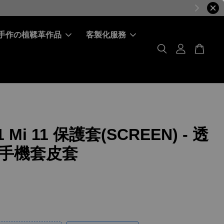
手作の植鞣革作品
客製化服務
 Mi 11 保護套(SCREEN) - 透
手機套皮套