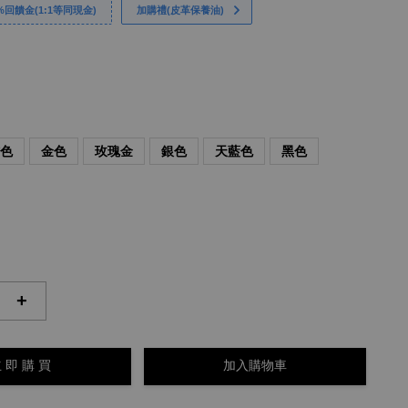
回饋金(1:1等同現金)
加購禮(皮革保養油)
紫色
金色
玫瑰金
銀色
天藍色
黑色
+
 即 購 買
加入購物車