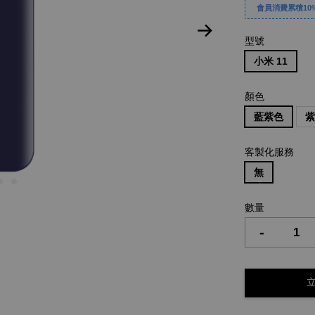
會員消費累積10%
型號
小米 11
顏色
藍紫色
客製化服務
無
數量
-
立