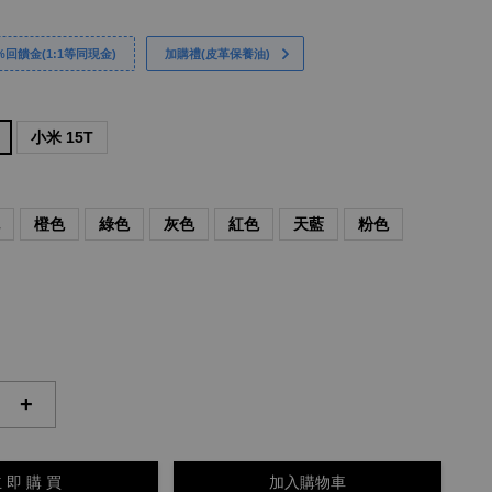
回饋金(1:1等同現金)
加購禮(皮革保養油)
小米 15T
色
橙色
綠色
灰色
紅色
天藍
粉色
+
 即 購 買
加入購物車