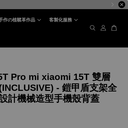
手作の植鞣革作品
客製化服務
T Pro mi xiaomi 15T 雙層
INCLUSIVE) - 鎧甲盾支架全
設計機械造型手機殼背蓋