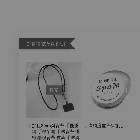
加購禮(皮革保養油)
售完
加粗8mm斜背帶 手機掛
高純度皮革保養油
繩 手機吊繩 手機背帶 掛
頸繩 側背帶 皮革 手機繩