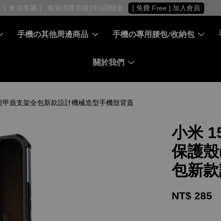
［ 會員專屬 ］ 每筆消費累積10%回饋金
[ 免費 Free ] 加入會員
手機の其他周邊商品
手機の專用腰包/收納包
關於我們
SIVE) - 鎧甲盾支架全包新款設計機械造型手機殼背蓋
小米 15
保護殼(
包新款
NT$ 285