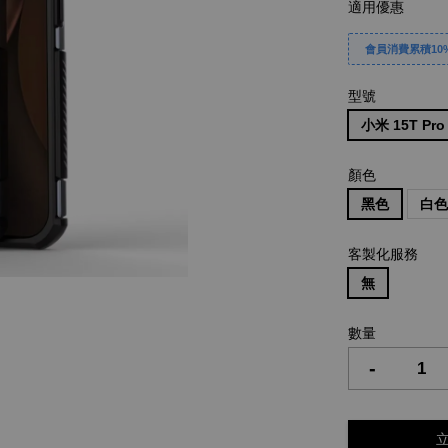
適用優惠
會員消費累積10%
型號
小米 15T Pro
顏色
黑色
白
客製化服務
無
數量
-
立