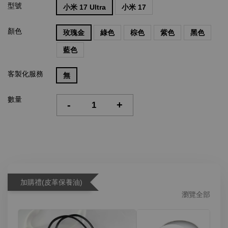
型號
小米 17 Ultra
小米 17
顏色
玫瑰金
綠色
棕色
紫色
黑色
藍色
客製化服務
無
數量
-
+
加購禮(皮革保養油)
瀏覽全部