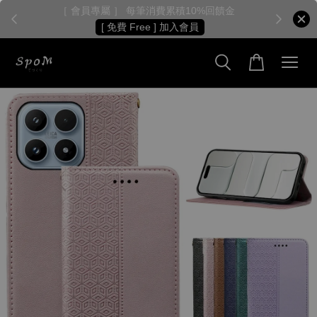
［ 會員專屬 ］ 每筆消費累積10%回饋金
［
[ 免費 Free ] 加入會員