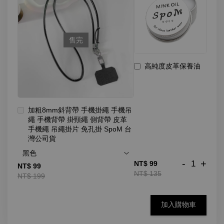
售完
高純度皮革保養油
加粗8mm斜背帶 手機掛繩 手機吊
繩 手機背帶 掛頸繩 側背帶 皮革
手機繩 吊繩掛片 免孔掛 SpoM 台
灣公司貨
-
+
NT$ 99
NT$ 99
NT$ 135
NT$ 199
加入購物車