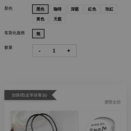
顏色
黑色
咖啡
深藍
紅色
玫紅
黃色
天藍
客製化服務
無
數量
-
+
加購禮(皮革保養油)
瀏覽全部