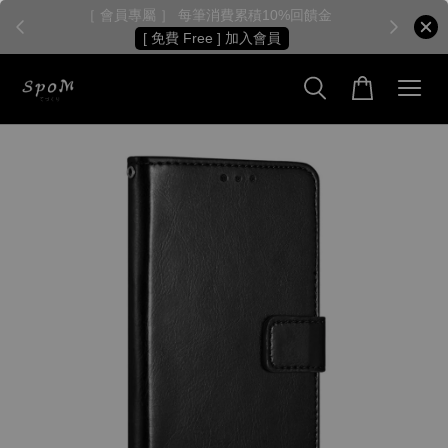
［ 會員專屬 ］ 每筆消費累積10%回饋金
［
[ 免費 Free ] 加入會員