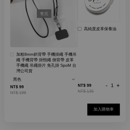
售完
高純度皮革保養油
加粗8mm斜背帶 手機掛繩 手機吊
繩 手機背帶 掛頸繩 側背帶 皮革
手機繩 吊繩掛片 免孔掛 SpoM 台
灣公司貨
-
+
NT$ 99
NT$ 99
NT$ 135
NT$ 199
加入購物車