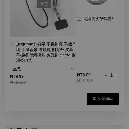
售完
高純度皮革保養油
加粗8mm斜背帶 手機掛繩 手機吊
繩 手機背帶 掛頸繩 側背帶 皮革
手機繩 吊繩掛片 免孔掛 SpoM 台
灣公司貨
-
+
NT$ 99
NT$ 99
NT$ 135
NT$ 199
加入購物車