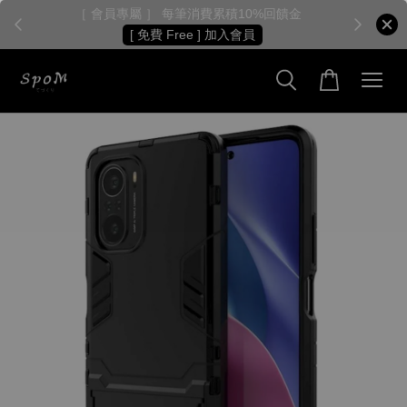
［ 會員專屬 ］ 每筆消費累積10%回饋金
［
[ 免費 Free ] 加入會員