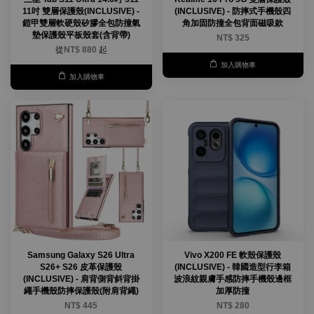
11吋 雙層保護殼(INCLUSIVE) -
(INCLUSIVE) - 防摔式手機殼四
鎧甲雙層軟硬殼矽膠全包防撞氣
角加固防撞全包背面磁吸款
墊保護殼平板殼套(含背帶)
NT$ 325
從
NT$ 880
起
加入購物車
加入購物車
Samsung Galaxy S26 Ultra
Vivo X200 FE 軟殼保護殼
S26+ S26 皮革保護殼
(INCLUSIVE) - 韓國造型行李箱
(INCLUSIVE) - 肩背側背斜背掛
波浪紋親膚手感防摔手機殼邊框
繩手機殼防摔保護殼(附肩背繩)
加厚防撞
NT$ 445
NT$ 280