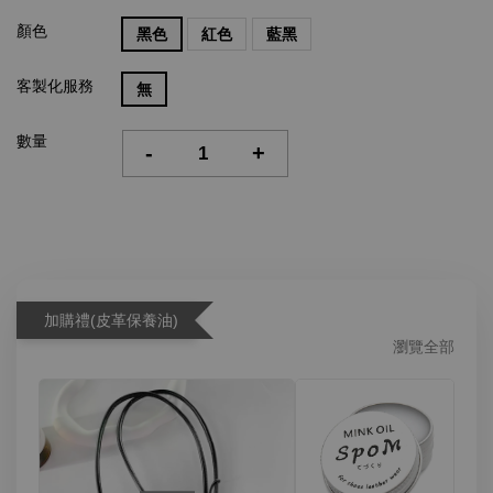
顏色
黑色
紅色
藍黑
客製化服務
無
數量
-
+
加購禮(皮革保養油)
瀏覽全部