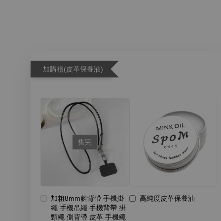
加購禮(皮革保養油)
售完
加粗8mm斜背帶 手機掛
高純度皮革保養油
繩 手機吊繩 手機背帶 掛
頸繩 側背帶 皮革 手機繩