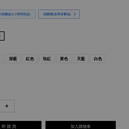
回饋金(1:1等同現金)
加購禮(皮革保養油)
o
啡
深藍
紅色
玫紅
黃色
天藍
白色
+
 即 購 買
加入購物車