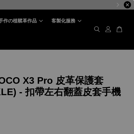
手作の植鞣革作品
客製化服務
OCO X3 Pro 皮革保護套
KLE) - 扣帶左右翻蓋皮套手機