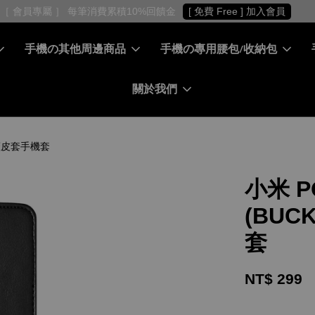
［ 會員專屬 ］ 每筆消費累積10%回饋金
[ 免費 Free ] 加入會員
手機の其他周邊商品
手機の專用腰包/收納包
關於我們
翻蓋皮套手機套
小米 P
(BUC
套
NT$ 299