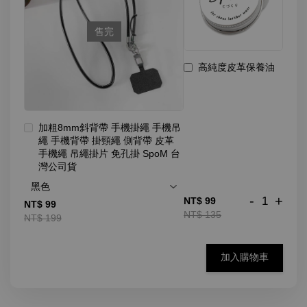
售完
高純度皮革保養油
加粗8mm斜背帶 手機掛繩 手機吊
繩 手機背帶 掛頸繩 側背帶 皮革
手機繩 吊繩掛片 免孔掛 SpoM 台
灣公司貨
-
+
NT$ 99
NT$ 99
NT$ 135
NT$ 199
加入購物車