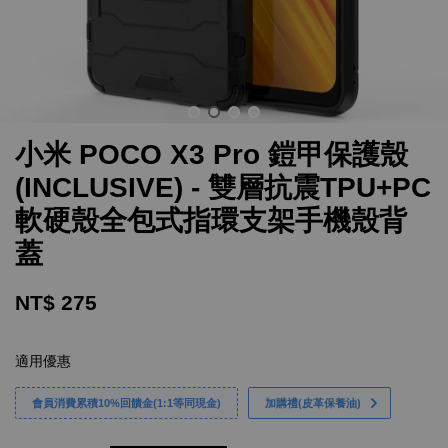
小米 POCO X3 Pro 鎧甲保護殼
(INCLUSIVE) - 雙層抗震TPU+PC
軟硬殼全包式指環支架手機殼背
蓋
NT$ 275
適用優惠
會員消費累積10%回饋金(1:1等同現金)
加購禮(皮革保養油)