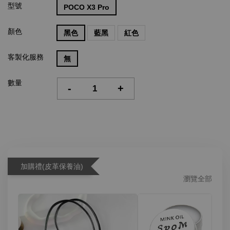
型號
POCO X3 Pro
顏色
黑色
藍黑
紅色
客製化服務
無
數量
-
+
加購禮(皮革保養油)
瀏覽全部