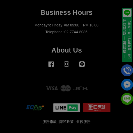
Business Hours
Monday to Friday: AM 09:00 ~ PM 18:00
Telephone: 02-7744-8086
About Us
Facebook
Instagram
Line
Visa
Master
JCB
服務條款
|
隱私政策
|
售後服務