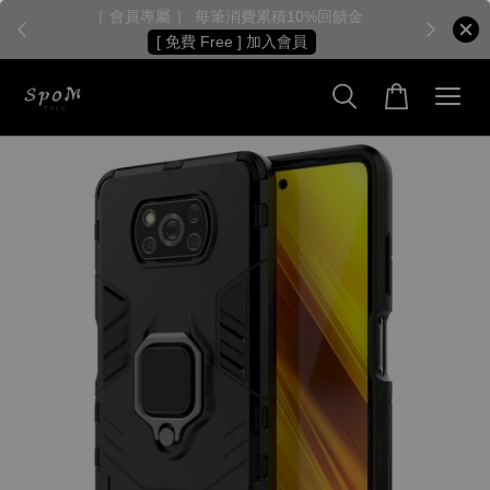
［ 會員專屬 ］ 每筆消費累積10%回饋金
［
[ 免費 Free ] 加入會員