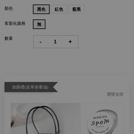
顏色
黑色
紅色
藍黑
客製化服務
無
數量
-
+
加購禮(皮革保養油)
瀏覽全部