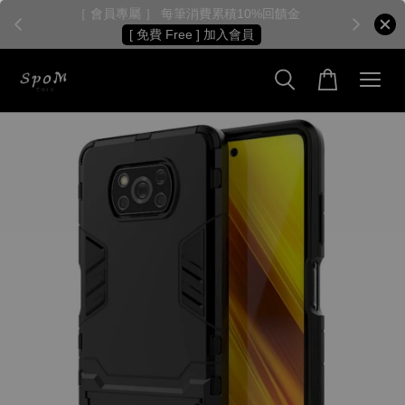
［ 會員專屬 ］ 每筆消費累積10%回饋金
［
[ 免費 Free ] 加入會員