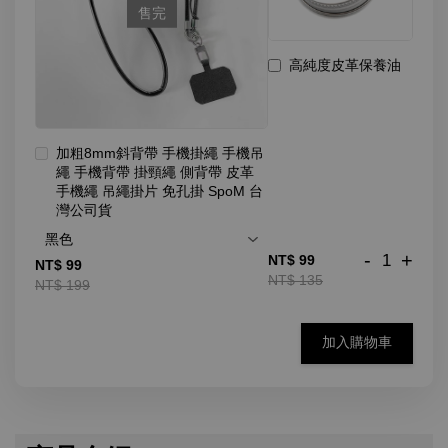
售完
高純度皮革保養油
加粗8mm斜背帶 手機掛繩 手機吊
繩 手機背帶 掛頸繩 側背帶 皮革
手機繩 吊繩掛片 免孔掛 SpoM 台
灣公司貨
-
+
NT$ 99
NT$ 99
NT$ 135
NT$ 199
加入購物車