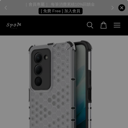
［ 會員專屬 ］ 每筆消費累積10%回饋金
［
[ 免費 Free ] 加入會員