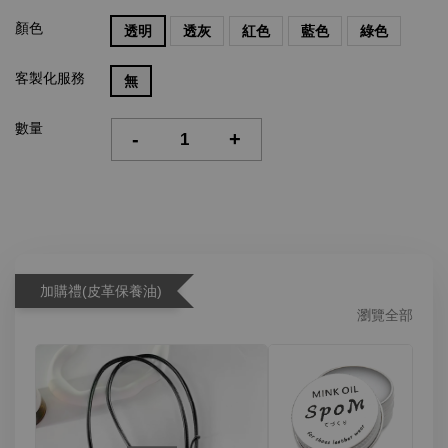
顏色
透明
透灰
紅色
藍色
綠色
客製化服務
無
數量
-
+
加購禮(皮革保養油)
瀏覽全部