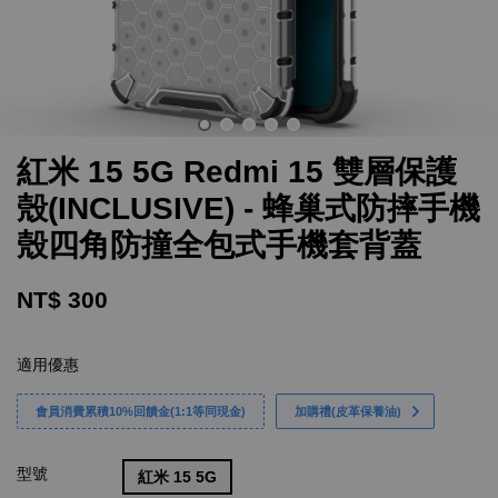
紅米 15 5G Redmi 15 雙層保護
殼(INCLUSIVE) - 蜂巢式防摔手機
殼四角防撞全包式手機套背蓋
NT$ 300
適用優惠
會員消費累積10%回饋金(1:1等同現金)
加購禮(皮革保養油)
型號
紅米 15 5G