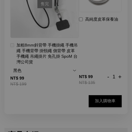
售完
高純度皮革保養油
加粗8mm斜背帶 手機掛繩 手機吊
繩 手機背帶 掛頸繩 側背帶 皮革
手機繩 吊繩掛片 免孔掛 SpoM 台
灣公司貨
-
+
NT$ 99
NT$ 99
NT$ 135
NT$ 199
加入購物車