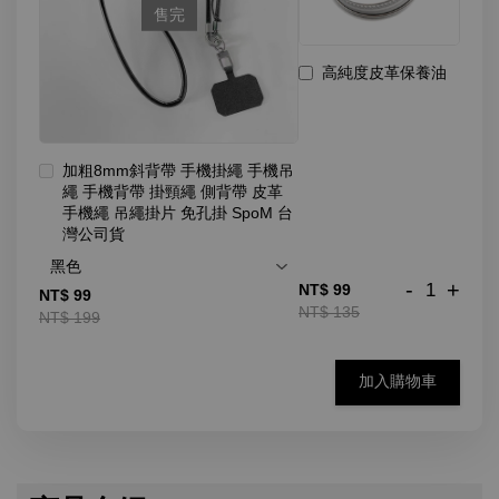
售完
高純度皮革保養油
加粗8mm斜背帶 手機掛繩 手機吊
繩 手機背帶 掛頸繩 側背帶 皮革
手機繩 吊繩掛片 免孔掛 SpoM 台
灣公司貨
-
+
NT$ 99
NT$ 99
NT$ 135
NT$ 199
加入購物車