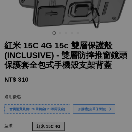
紅米 15C 4G 15c 雙層保護殼
(INCLUSIVE) - 雙層防摔推窗鏡頭
保護套全包式手機殼支架背蓋
NT$ 310
適用優惠
會員消費累積10%回饋金(1:1等同現金)
加購禮(皮革保養油)
型號
紅米 15C 4G