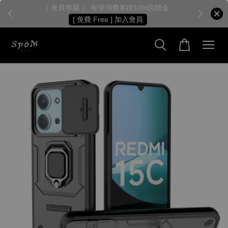
［ 會員專屬 ］ 每筆消費累積10%回饋金
［
[ 免費 Free ] 加入會員