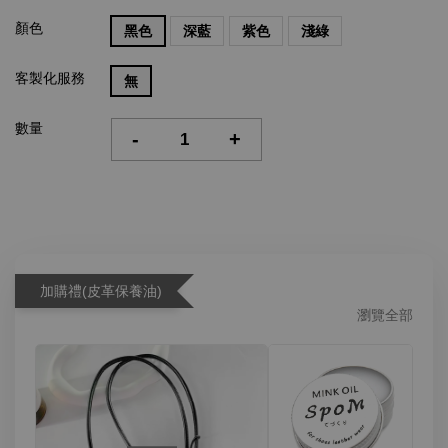
顏色
黑色
深藍
紫色
淺綠
客製化服務
無
數量
-
+
加購禮(皮革保養油)
瀏覽全部