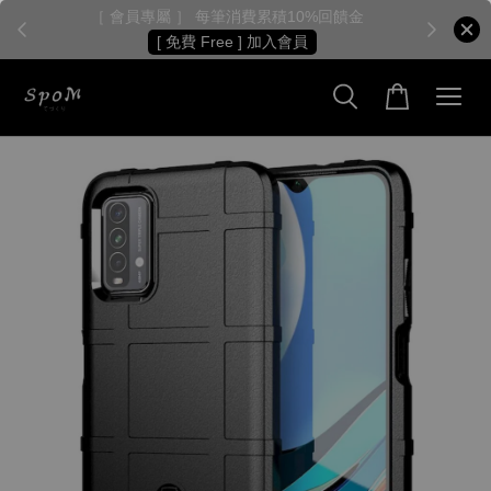
［ 會員專屬 ］ 每筆消費累積10%回饋金
［
[ 免費 Free ] 加入會員