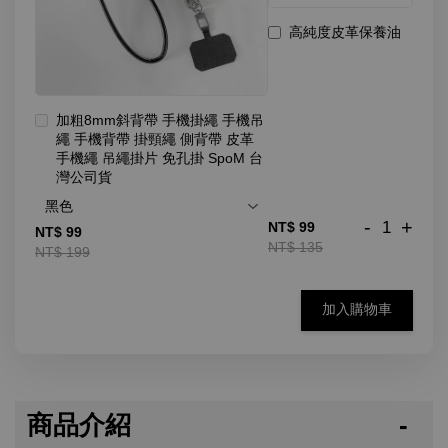
高純度皮革保養油
加粗8mm斜背帶 手機掛繩 手機吊
繩 手機背帶 掛頸繩 側背帶 皮革
手機繩 吊繩掛片 免孔掛 SpoM 台
灣公司貨
-
+
NT$ 99
NT$ 99
NT$ 135
NT$ 199
加入購物車
商品介紹