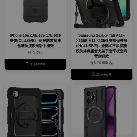
IPhone 16e i16E 17e 17E 保護
Samsung Galaxy Tab A11+
殼(INCLUSIVE) - 耐摔防震抗摔
X236B A11 X135G 雙層保護殼
包邊防撞殼磨砂手機殼
(INCLUSIVE) - 旋轉式平板保護
殼防摔保護套支架手套平板套肩
NT$ 295
背側背款
從
NT$ 685
起
加入購物車
加入購物車