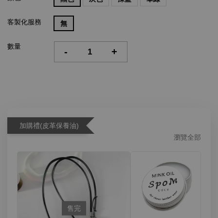
客製化服務
無
數量
-
+
加購禮(皮革保養油)
瀏覽全部
售完