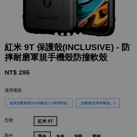
紅米 9T 保護殼(INCLUSIVE) - 防
摔耐磨軍規手機殼防撞軟殼
NT$ 295
適用優惠
會員消費累積10%回饋金(1:1等同現金)
加購禮(皮革保養油)
型號
紅米 9T
顏色
黑色
灰色
深藍
軍綠