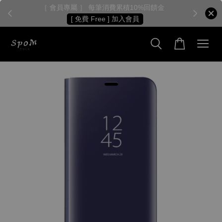
［ 會員專屬 ］ 每筆消費累積10%回饋金
［
[ 免費 Free ] 加入會員