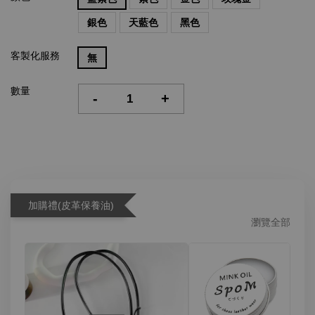
銀色
天藍色
黑色
客製化服務
無
數量
-
+
加購禮(皮革保養油)
瀏覽全部