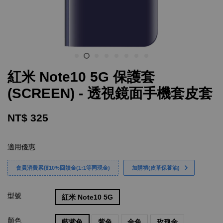
紅米 Note10 5G 保護套
(SCREEN) - 透視鏡面手機套皮套
NT$ 325
適用優惠
會員消費累積10%回饋金(1:1等同現金)
加購禮(皮革保養油)
型號
紅米 Note10 5G
顏色
藍紫色
紫色
金色
玫瑰金