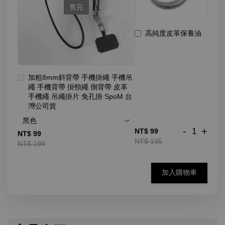
售完
高純度皮革保養油
加粗8mm斜背帶 手機掛繩 手機吊
繩 手機背帶 掛頸繩 側背帶 皮革
手機繩 吊繩掛片 免孔掛 SpoM 台
灣公司貨
-
+
NT$ 99
NT$ 99
NT$ 135
NT$ 199
加入購物車