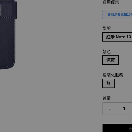
適用優惠
會員消費累積10%
型號
紅米 Note 13
顏色
深藍
客製化服務
無
數量
-
立