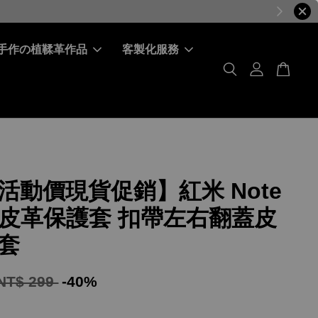
手作の植鞣革作品
客製化服務
活動價現貨促銷】紅米 Note
5G 皮革保護套 扣帶左右翻蓋皮
套
NT$ 299
-40%