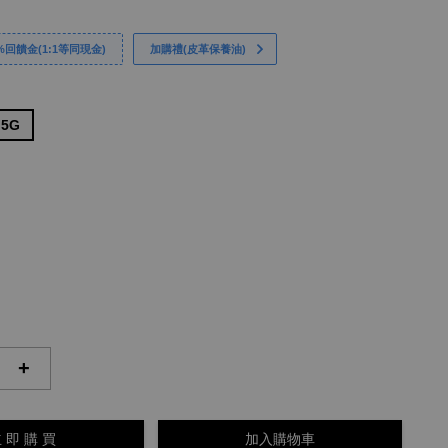
回饋金(1:1等同現金)
加購禮(皮革保養油)
 5G
+
 即 購 買
加入購物車