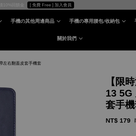
［ 會員專屬 ］ 每筆消費累積10%回饋金
[ 免費 Free ] 加入會員
手機の其他周邊商品
手機の專用腰包/收納包
關於我們
 扣帶左右翻蓋皮套手機套
【限時
13 
套手機
NT$ 179