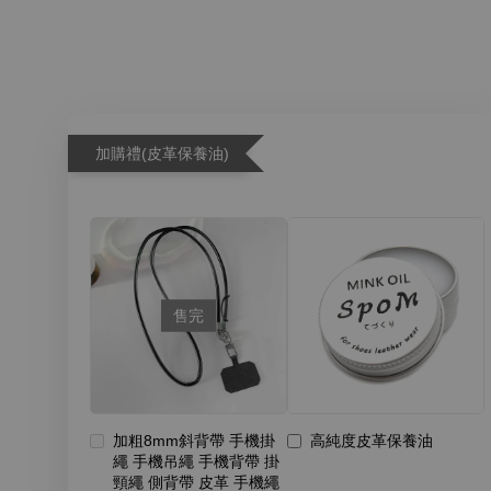
加購禮(皮革保養油)
售完
加粗8mm斜背帶 手機掛
高純度皮革保養油
繩 手機吊繩 手機背帶 掛
頸繩 側背帶 皮革 手機繩