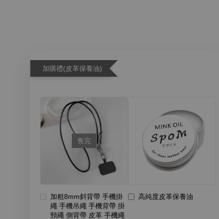
加購禮(皮革保養油)
售完
加粗8mm斜背帶 手機掛
高純度皮革保養油
繩 手機吊繩 手機背帶 掛
頸繩 側背帶 皮革 手機繩