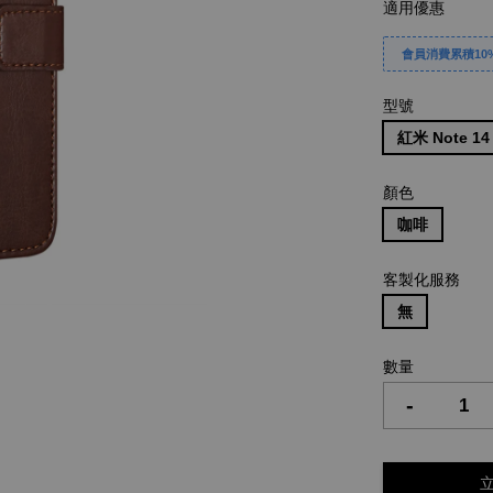
適用優惠
會員消費累積10%
型號
紅米 Note 14
顏色
咖啡
客製化服務
無
數量
-
立