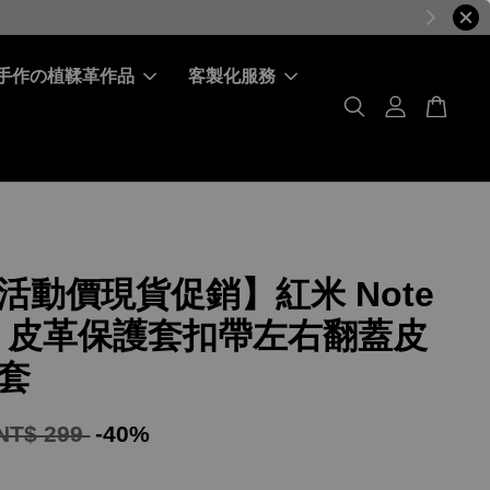
手作の植鞣革作品
客製化服務
活動價現貨促銷】紅米 Note
Pro 皮革保護套扣帶左右翻蓋皮
套
NT$ 299
-40%