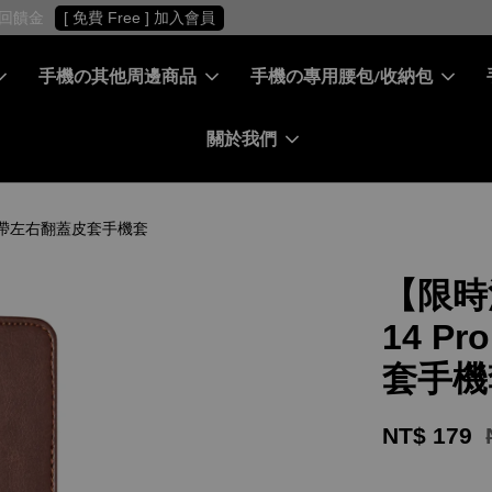
［ 會員專屬 ］ 每筆消費累積10%回饋金
[ 免費 Free ] 加入會員
手機の其他周邊商品
手機の專用腰包/收納包
關於我們
套扣帶左右翻蓋皮套手機套
【限時
14 
套手機
NT$ 179