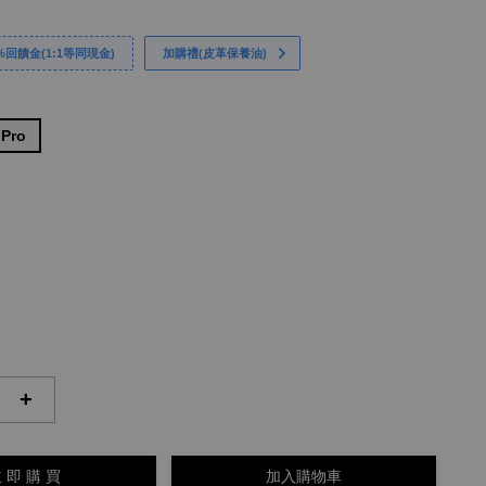
回饋金(1:1等同現金)
加購禮(皮革保養油)
 Pro
+
 即 購 買
加入購物車