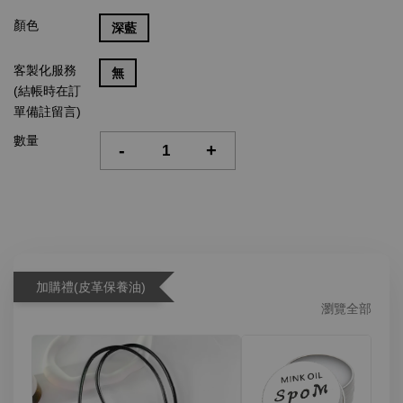
顏色
深藍
客製化服務
無
(結帳時在訂
單備註留言)
數量
-
+
加購禮(皮革保養油)
瀏覽全部