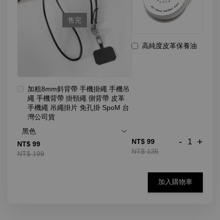
售完
高純度皮革保養油
加粗8mm斜背帶 手機掛繩 手機吊
繩 手機背帶 掛頸繩 側背帶 皮革
手機繩 吊繩掛片 免孔掛 SpoM 台
灣公司貨
-
+
NT$ 99
NT$ 99
NT$ 135
NT$ 199
加入購物車