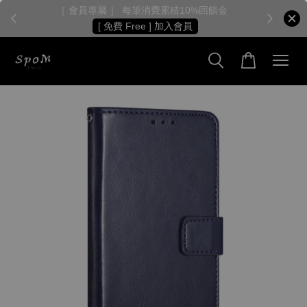
［ 會員專屬 ］ 每筆消費累積10%回饋金
［
[ 免費 Free ] 加入會員