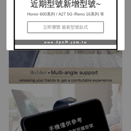
近期型號新增型號~
Honor 600系列 / A27 5G /Reno 16系列.等
立即瀏覽 最新型號款式