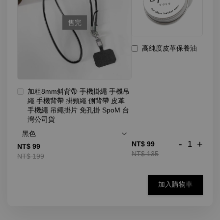
售完
高純度皮革保養油
加粗8mm斜背帶 手機掛繩 手機吊
繩 手機背帶 掛頸繩 側背帶 皮革
手機繩 吊繩掛片 免孔掛 SpoM 台
灣公司貨
-
+
NT$ 99
NT$ 99
NT$ 135
NT$ 199
加入購物車