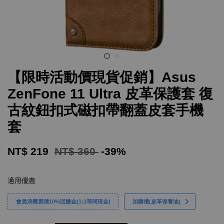
【限時活動價現貨促銷】Asus
ZenFone 11 Ultra 皮革保護套 復
古紋鈕扣式磁扣帶翻蓋皮套手機
套
NT$ 219
NT$ 360
-39%
適用優惠
會員消費累積10%回饋金(1:1等同現金)
加購禮(皮革保養油)