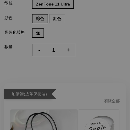
型號
ZenFone 11 Ultra
顏色
棕色
紅色
客製化服務
無
數量
-
+
加購禮(皮革保養油)
瀏覽全部