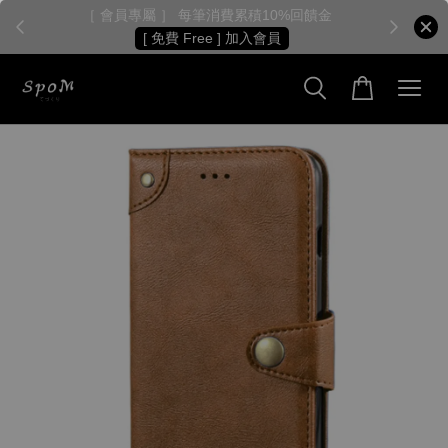
［ 會員專屬 ］ 每筆消費累積10%回饋金
［
[ 免費 Free ] 加入會員