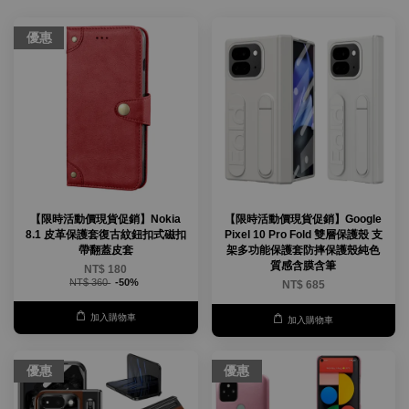
優惠
【限時活動價現貨促銷】Nokia
【限時活動價現貨促銷】Google
8.1 皮革保護套復古紋鈕扣式磁扣
Pixel 10 Pro Fold 雙層保護殼 支
帶翻蓋皮套
架多功能保護套防摔保護殼純色
質感含膜含筆
NT$ 180
NT$ 360
-50%
NT$ 685
加入購物車
加入購物車
優惠
優惠