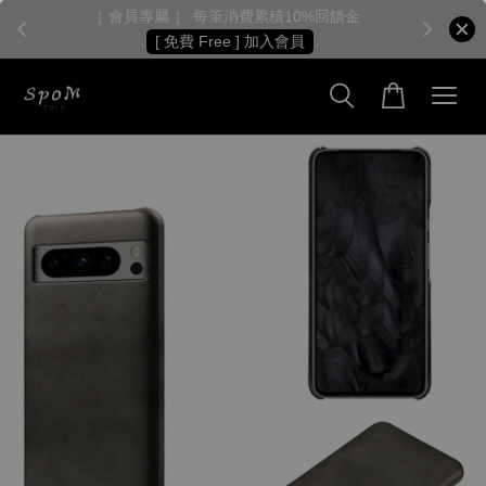
［ 會員專屬 ］ 每筆消費累積10%回饋金
［
[ 免費 Free ] 加入會員