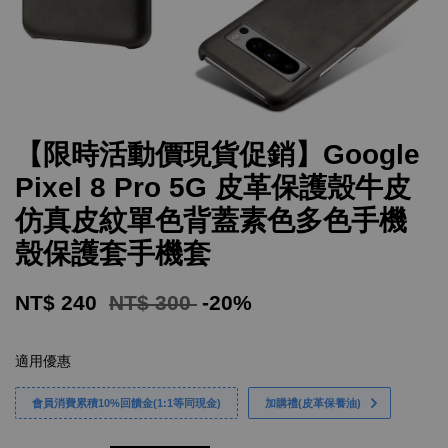
【限時活動價現貨促銷】Google
Pixel 8 Pro 5G 皮革保護殼牛皮
仿真皮紋單色背蓋素色多色手機
殼保護套手機套
NT$ 240
NT$ 300
-20%
適用優惠
會員消費累積10%回饋金(1:1等同現金)
加購禮(皮革保養油)