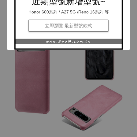
近期型號新增型號~
Honor 600系列 / A27 5G /Reno 16系列.等
立即瀏覽 最新型號款式