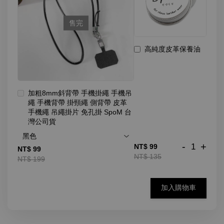
售完
高純度皮革保養油
加粗8mm斜背帶 手機掛繩 手機吊
繩 手機背帶 掛頸繩 側背帶 皮革
手機繩 吊繩掛片 免孔掛 SpoM 台
灣公司貨
-
+
NT$ 99
NT$ 99
NT$ 135
NT$ 199
加入購物車