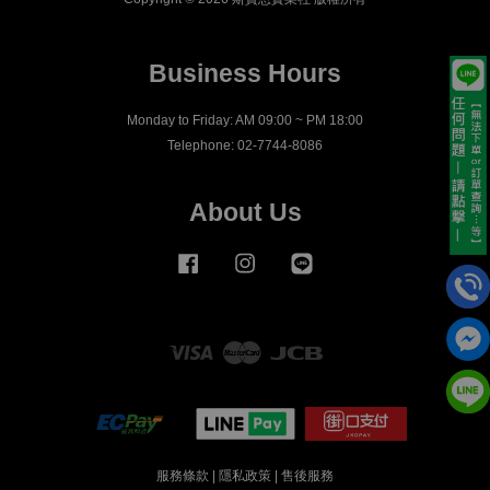
Business Hours
Monday to Friday: AM 09:00 ~ PM 18:00
Telephone: 02-7744-8086
About Us
Facebook
Instagram
Line
Visa
Master
JCB
服務條款
|
隱私政策
|
售後服務