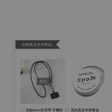
加購禮(皮革保養油)
售完
加粗8mm斜背帶 手機掛
高純度皮革保養油