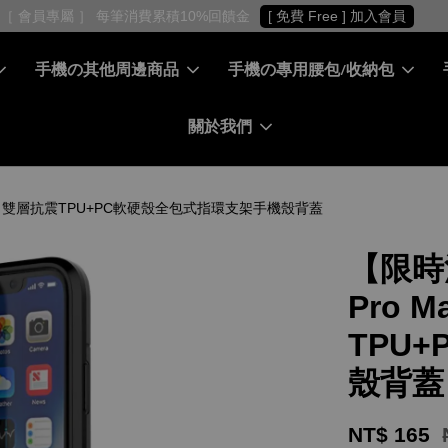
［ 會員專屬 ］ 每筆消費累積10%回饋金
[ 免費 Free ] 加入會員
手機の其他周邊商品
手機の專用腰包/收納包
關於我們
甲保護殼 雙層抗震TPU+PC軟硬殼全包式指環支架手機殼背蓋
【限時活
Pro 
TPU
殼背蓋
NT$ 165