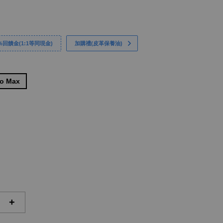
回饋金(1:1等同現金)
加購禮(皮革保養油)
ro Max
+