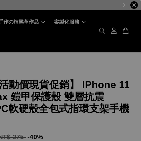
手作の植鞣革作品
客製化服務
動價現貨促銷】 IPhone 11
Max 鎧甲保護殼 雙層抗震
+PC軟硬殼全包式指環支架手機
NT$ 275
-40%