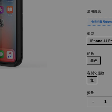
適用優惠
會員消費累積10%
型號
IPhone 11 P
顏色
黑色
客製化服務
無
數量
-