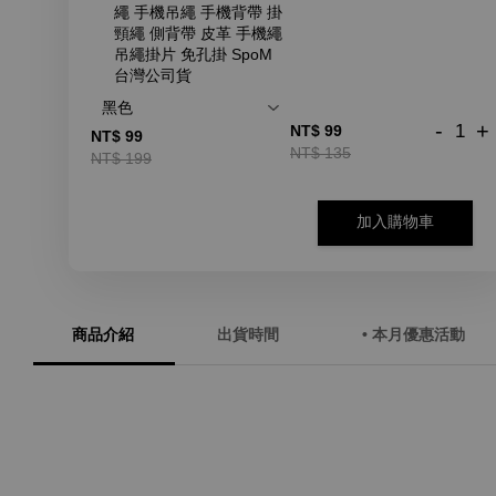
繩 手機吊繩 手機背帶 掛
頸繩 側背帶 皮革 手機繩
吊繩掛片 免孔掛 SpoM
台灣公司貨
-
+
NT$ 99
NT$ 99
NT$ 135
NT$ 199
加入購物車
商品介紹
出貨時間
• 本月優惠活動