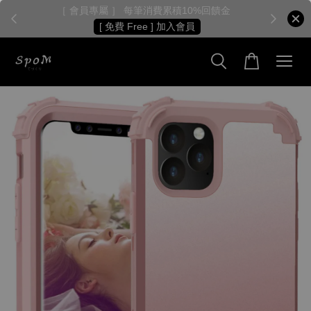
［ 會員專屬 ］ 每筆消費累積10%回饋金
［
[ 免費 Free ] 加入會員