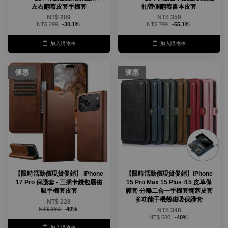
左右翻蓋皮套手機套
扣帶側翻蓋書本皮套
NT$ 209
NT$ 359
NT$ 299
-30.1%
NT$ 799
-55.1%
加入購物車
加入購物車
優惠
優惠
【限時活動價現貨促銷】 IPhone
【限時活動價現貨促銷】IPhone
17 Pro 保護套 - 三插卡錢包層磁
15 Pro Max 15 Plus i15 皮革保
吸手機套皮套
護套 分離二合一手機套翻蓋皮套
多功能手機殼磁吸保護套
NT$ 228
NT$ 380
-40%
NT$ 348
NT$ 580
-40%