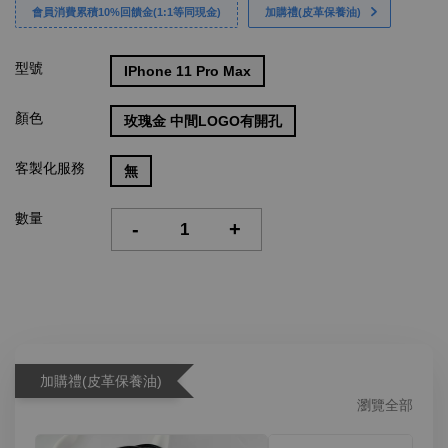
會員消費累積10%回饋金(1:1等同現金)
加購禮(皮革保養油)
型號
IPhone 11 Pro Max
顏色
玫瑰金 中間LOGO有開孔
客製化服務
無
數量
-
+
加購禮(皮革保養油)
瀏覽全部