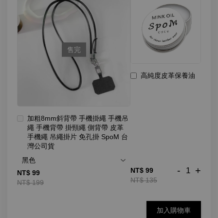
售完
高純度皮革保養油
加粗8mm斜背帶 手機掛繩 手機吊
繩 手機背帶 掛頸繩 側背帶 皮革
手機繩 吊繩掛片 免孔掛 SpoM 台
灣公司貨
-
+
NT$ 99
NT$ 99
NT$ 135
NT$ 199
加入購物車