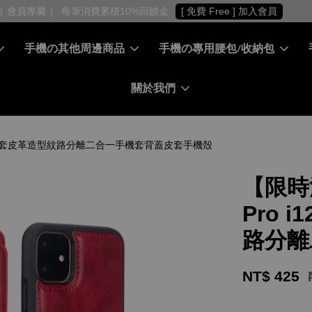
［ 會員專屬 ］ 每筆消費累積10%回饋金
[ 免費 Free ] 加入會員
手機の其他周邊商品
手機の專用腰包/收納包
關於我們
1 皮革保護套皮革造型紋路分離二合一手機套背蓋皮套手機殼
【限時
Pro 
路分離
NT$ 425