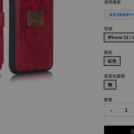
適用優惠
會員消費累積10%
型號
IPhone 12 / 
顏色
紅色
客製化服務
無
數量
-
立