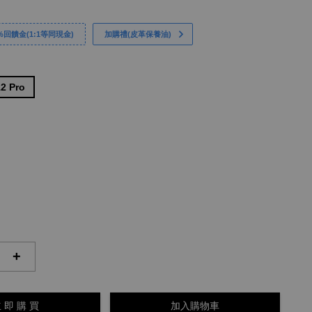
回饋金(1:1等同現金)
加購禮(皮革保養油)
12 Pro
+
 即 購 買
加入購物車