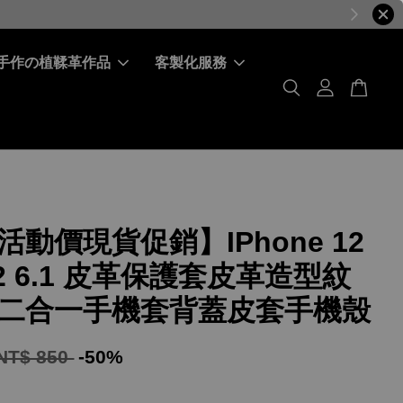
手作の植鞣革作品
客製化服務
活動價現貨促銷】IPhone 12
i12 6.1 皮革保護套皮革造型紋
二合一手機套背蓋皮套手機殼
NT$ 850
-50%