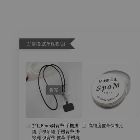
加購禮(皮革保養油)
售完
加粗8mm斜背帶 手機掛
高純度皮革保養油
繩 手機吊繩 手機背帶 掛
頸繩 側背帶 皮革 手機繩