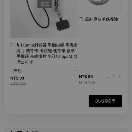
售完
高純度皮革保養油
加粗8mm斜背帶 手機掛繩 手機吊
繩 手機背帶 掛頸繩 側背帶 皮革
手機繩 吊繩掛片 免孔掛 SpoM 台
灣公司貨
-
+
NT$ 99
NT$ 99
NT$ 135
NT$ 199
加入購物車