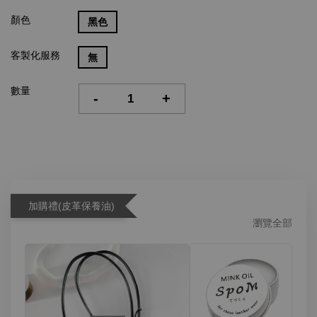
顏色
黑色
客製化服務
無
數量
-
+
加購禮(皮革保養油)
瀏覽全部