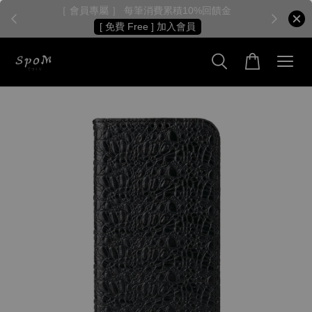
［ 會員專屬 ］ 每筆消費累積10%回饋金
［
[ 免費 Free ] 加入會員