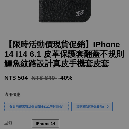
【限時活動價現貨促銷】IPhone
14 i14 6.1 皮革保護套翻蓋不規則
鱷魚紋路設計真皮手機套皮套
NT$ 504
NT$ 840
-40%
適用優惠
會員消費累積10%回饋金(1:1等同現金)
加購禮(皮革保養油)
型號
IPhone 14