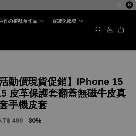
手作の植鞣革作品
客製化服務
活動價現貨促銷】IPhone 15
 i15 皮革保護套翻蓋無磁牛皮真
套手機皮套
NT$ 499
-30%