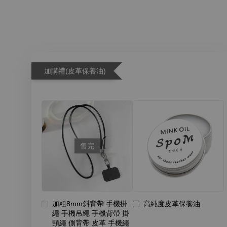
加購禮(皮革保養油)
售完
加粗8mm斜背帶 手機掛
高純度皮革保養油
繩 手機吊繩 手機背帶 掛
頸繩 側背帶 皮革 手機繩