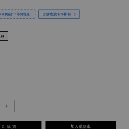
回饋金(1:1等同現金)
加購禮(皮革保養油)
lus
+
 即 購 買
加入購物車