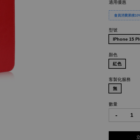
適用優惠
會員消費累積10%
型號
IPhone 15 P
顏色
紅色
客製化服務
無
數量
-
立