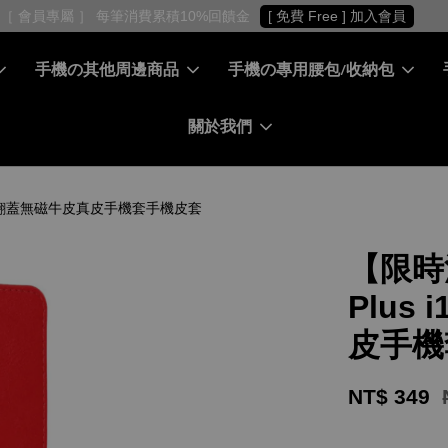
［ 會員專屬 ］ 每筆消費累積10%回饋金
[ 免費 Free ] 加入會員
手機の其他周邊商品
手機の專用腰包/收納包
關於我們
革保護套翻蓋無磁牛皮真皮手機套手機皮套
【限時
Plus
皮手機
NT$ 349