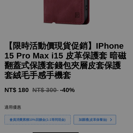
【限時活動價現貨促銷】IPhone
15 Pro Max i15 皮革保護套 暗磁
翻蓋式保護套錢包夾層皮套保護
套絨毛手感手機套
NT$ 180
NT$ 300
-40%
適用優惠
會員消費累積10%回饋金(1:1等同現金)
加購禮(皮革保養油)