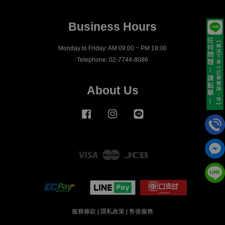
Business Hours
Monday to Friday: AM 09:00 ~ PM 18:00
Telephone: 02-7744-8086
About Us
Facebook
Instagram
Line
Visa
Master
JCB
服務條款
|
隱私政策
|
售後服務