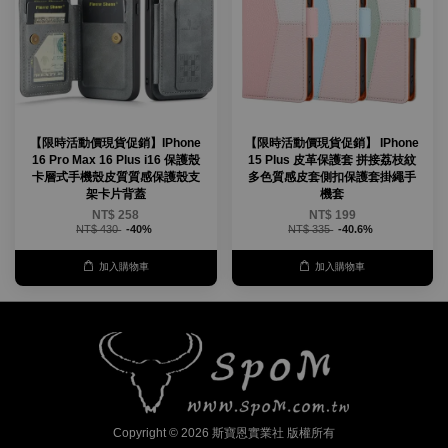
【限時活動價現貨促銷】IPhone
【限時活動價現貨促銷】 IPhone
16 Pro Max 16 Plus i16 保護殼
15 Plus 皮革保護套 拼接荔枝紋
卡層式手機殼皮質質感保護殼支
多色質感皮套側扣保護套掛繩手
架卡片背蓋
機套
NT$ 258
NT$ 199
NT$ 430
-40%
NT$ 335
-40.6%
加入購物車
加入購物車
Copyright © 2026 斯寶恩實業社 版權所有