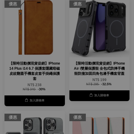
優惠
優惠
【限時活動價現貨促銷】IPhone
【限時活動價現貨促銷】IPhone
14 Plus i14 6.7 保護套隱藏暗磁
Air i雙層保護殼 全包式防摔手機
皮紋翻蓋手機套皮套手掛繩保護
殼防撞加固四角包邊手機套背蓋
套
NT$ 199
NT$ 295
-32.5%
NT$ 238
NT$ 340
-30%
加入購物車
加入購物車
優惠
優惠