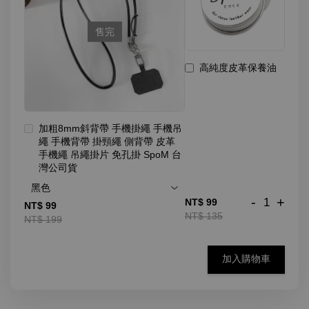
售完
高純度皮革保養油
加粗8mm斜背帶 手機掛繩 手機吊
繩 手機背帶 掛頸繩 側背帶 皮革
手機繩 吊繩掛片 免孔掛 SpoM 台
灣公司貨
-
+
NT$ 99
NT$ 99
NT$ 135
NT$ 199
加入購物車