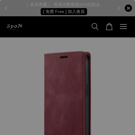
［ 會員專屬 ］ 每筆消費累積10%回饋金
［
[ 免費 Free ] 加入會員