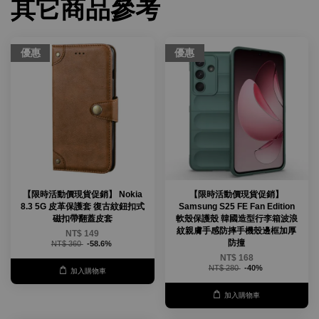
其它商品參考
優惠
優惠
【限時活動價現貨促銷】 Nokia
【限時活動價現貨促銷】
8.3 5G 皮革保護套 復古紋鈕扣式
Samsung S25 FE Fan Edition
磁扣帶翻蓋皮套
軟殼保護殼 韓國造型行李箱波浪
紋親膚手感防摔手機殼邊框加厚
NT$ 149
防撞
NT$ 360
-58.6%
NT$ 168
NT$ 280
-40%
加入購物車
加入購物車