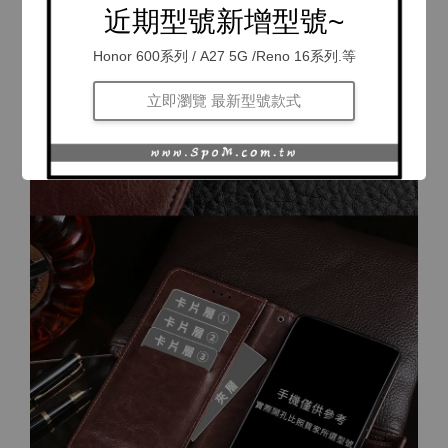
近期型號新增型號~
Honor 600系列 / A27 5G /Reno 16系列.等
立即瀏覽 最新型號款式