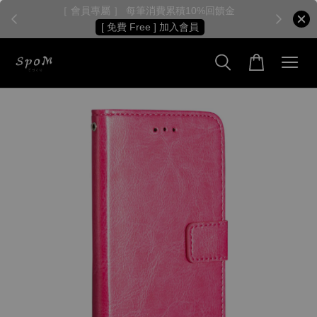
［ 會員專屬 ］ 每筆消費累積10%回饋金
［
[ 免費 Free ] 加入會員