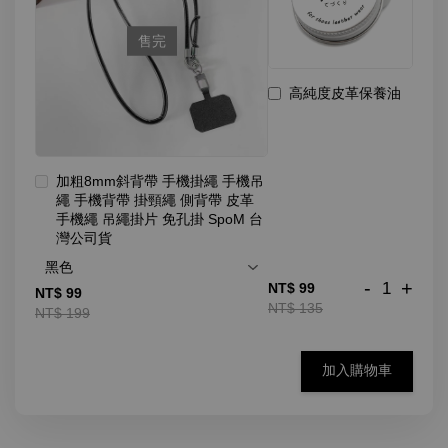
售完
高純度皮革保養油
加粗8mm斜背帶 手機掛繩 手機吊
繩 手機背帶 掛頸繩 側背帶 皮革
手機繩 吊繩掛片 免孔掛 SpoM 台
灣公司貨
-
+
NT$ 99
NT$ 99
NT$ 135
NT$ 199
加入購物車