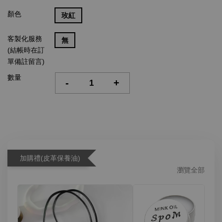
顏色
玫紅
客製化服務
無
(結帳時在訂
單備註留言)
數量
-
+
加購禮(皮革保養油)
瀏覽全部