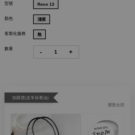
型號
Reno 13
顏色
淺紫
客製化服務
無
數量
-
+
加購禮(皮革保養油)
瀏覽全部