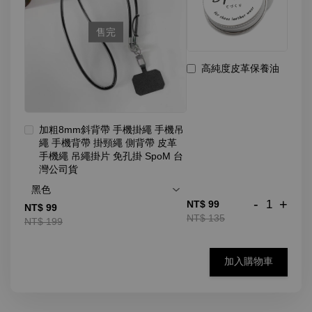
售完
高純度皮革保養油
加粗8mm斜背帶 手機掛繩 手機吊
繩 手機背帶 掛頸繩 側背帶 皮革
手機繩 吊繩掛片 免孔掛 SpoM 台
灣公司貨
-
+
NT$ 99
NT$ 99
NT$ 135
NT$ 199
加入購物車