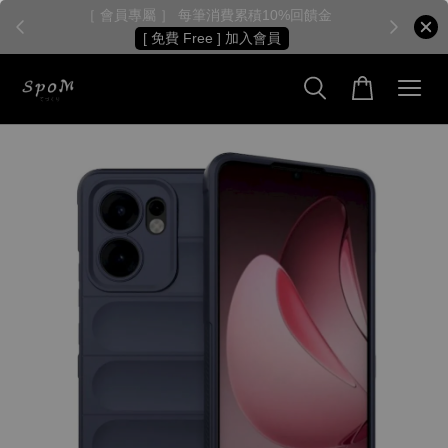
［ 會員專屬 ］ 每筆消費累積10%回饋金
［
[ 免費 Free ] 加入會員