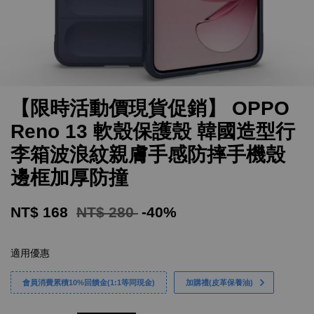
【限時活動價現貨促銷】 OPPO
Reno 13 軟殼保護殼 韓國造型行
李箱波浪紋親膚手感防摔手機殼
邊框加厚防撞
NT$ 168
NT$ 280
-40%
適用優惠
會員消費累積10%回饋金(1:1等同現金)
加購禮(皮革保養油)