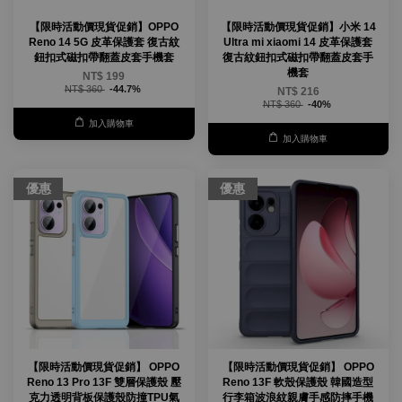
【限時活動價現貨促銷】OPPO
【限時活動價現貨促銷】小米 14
Reno 14 5G 皮革保護套 復古紋
Ultra mi xiaomi 14 皮革保護套
鈕扣式磁扣帶翻蓋皮套手機套
復古紋鈕扣式磁扣帶翻蓋皮套手
機套
NT$ 199
NT$ 360
-44.7%
NT$ 216
NT$ 360
-40%
加入購物車
加入購物車
優惠
優惠
【限時活動價現貨促銷】 OPPO
【限時活動價現貨促銷】 OPPO
Reno 13 Pro 13F 雙層保護殼 壓
Reno 13F 軟殼保護殼 韓國造型
克力透明背板保護殼防撞TPU氣
行李箱波浪紋親膚手感防摔手機