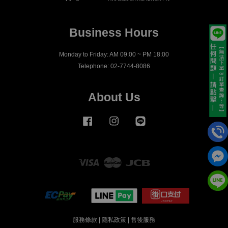
Business Hours
Monday to Friday: AM 09:00 ~ PM 18:00
Telephone: 02-7744-8086
About Us
Facebook
Instagram
Line
Visa
Master
JCB
服務條款
|
隱私政策
|
售後服務