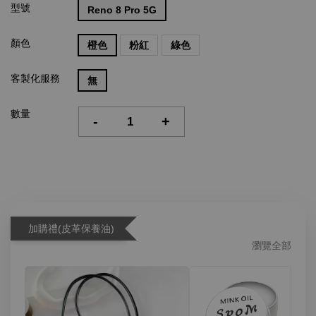
型號
Reno 8 Pro 5G
顏色
橙色
粉紅
綠色
客製化服務
無
數量
-
+
加購禮(皮革保養油)
瀏覽全部