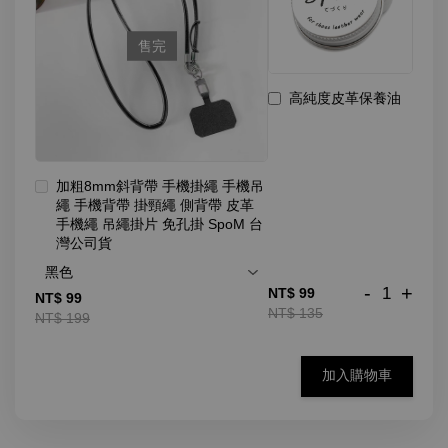
售完
高純度皮革保養油
加粗8mm斜背帶 手機掛繩 手機吊
繩 手機背帶 掛頸繩 側背帶 皮革
手機繩 吊繩掛片 免孔掛 SpoM 台
灣公司貨
-
+
NT$ 99
NT$ 99
NT$ 135
NT$ 199
加入購物車