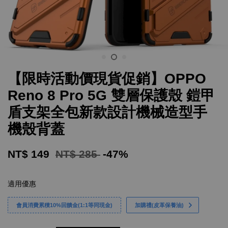
【限時活動價現貨促銷】OPPO
Reno 8 Pro 5G 雙層保護殼 鎧甲
盾支架全包新款設計機械造型手
機殼背蓋
NT$ 149
NT$ 285
-47%
適用優惠
會員消費累積10%回饋金(1:1等同現金)
加購禮(皮革保養油)