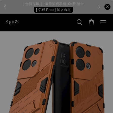
［ 會員專屬 ］ 每筆消費累積10%回饋金
［
[ 免費 Free ] 加入會員