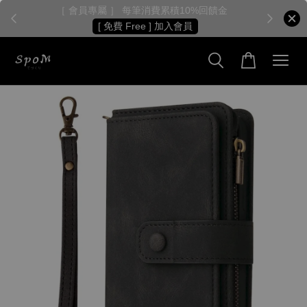
［ 會員專屬 ］ 每筆消費累積10%回饋金
［
[ 免費 Free ] 加入會員