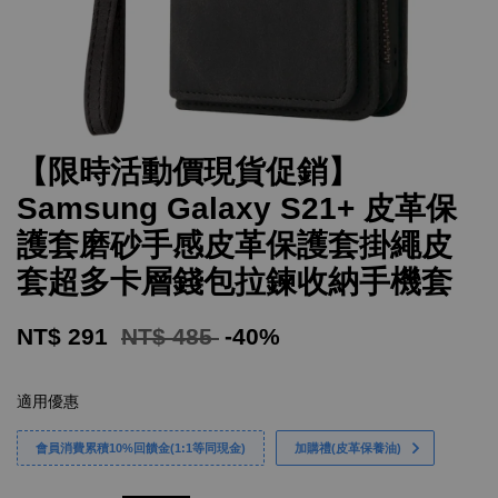
【限時活動價現貨促銷】
Samsung Galaxy S21+ 皮革保
護套磨砂手感皮革保護套掛繩皮
套超多卡層錢包拉鍊收納手機套
NT$ 291
NT$ 485
-40%
適用優惠
會員消費累積10%回饋金(1:1等同現金)
加購禮(皮革保養油)