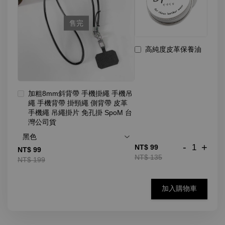
售完
高純度皮革保養油
加粗8mm斜背帶 手機掛繩 手機吊
繩 手機背帶 掛頸繩 側背帶 皮革
手機繩 吊繩掛片 免孔掛 SpoM 台
灣公司貨
-
+
NT$ 99
NT$ 99
NT$ 135
NT$ 199
加入購物車