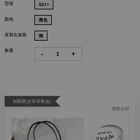
型號
S21+
顏色
黑色
客製化服務
無
數量
-
+
加購禮(皮革保養油)
瀏覽全部