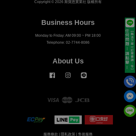
Copyright © 2026 斯寶恩實業社 版權所有
Business Hours
Monday to Friday: AM 09:00 ~ PM 18:00
Telephone: 02-7744-8086
About Us
Facebook
Instagram
Line
Visa
Master
JCB
服務條款
|
隱私政策
|
售後服務