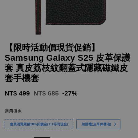
【限時活動價現貨促銷】
Samsung Galaxy S25 皮革保護
套 真皮荔枝紋翻蓋式隱藏磁鐵皮
套手機套
NT$ 499
NT$ 685
-27%
適用優惠
會員消費累積10%回饋金(1:1等同現金)
加購禮(皮革保養油)