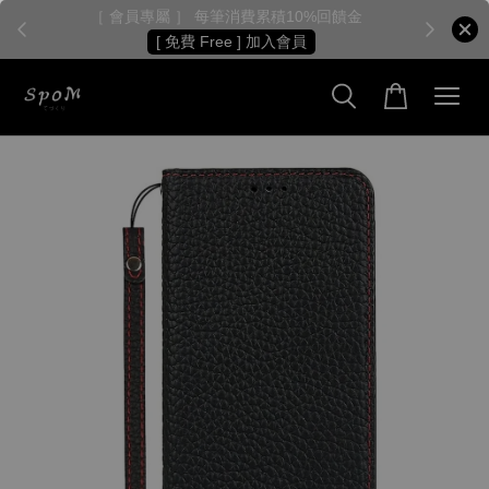
［ 會員專屬 ］ 每筆消費累積10%回饋金
［
[ 免費 Free ] 加入會員