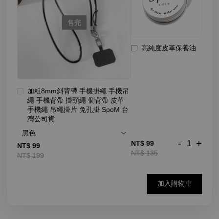
售完
高純度皮革保養油
加粗8mm斜背帶 手機掛繩 手機吊
繩 手機背帶 掛頸繩 側背帶 皮革
手機繩 吊繩掛片 免孔掛 SpoM 台
灣公司貨
-
+
NT$ 99
NT$ 99
NT$ 135
NT$ 199
加入購物車