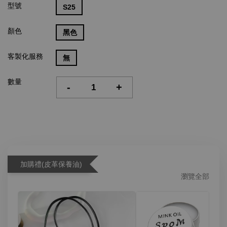
型號
S25
顏色
黑色
客製化服務
無
數量
-
+
加購禮(皮革保養油)
瀏覽全部