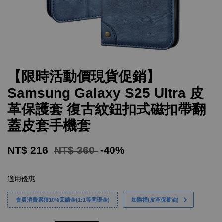
【限時活動價現貨促銷】
Samsung Galaxy S25 Ultra 皮
革保護套 復古紋鈕扣式磁扣帶翻
蓋皮套手機套
NT$ 216
NT$ 360
-40%
適用優惠
會員消費累積10%回饋金(1:1等同現金)
加購禮(皮革保養油)