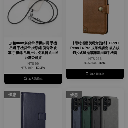
加粗8mm斜背帶 手機掛繩 手機
【限時活動價現貨促銷】OPPO
吊繩 手機背帶 掛頸繩 側背帶 皮
Reno 14 Pro 皮革保護套 復古紋
革 手機繩 吊繩掛片 免孔掛 SpoM
鈕扣式磁扣帶翻蓋皮套手機套
台灣公司貨
NT$ 216
NT$ 360
-40%
NT$ 99
NT$ 199
-50.3%
加入購物車
加入購物車
優惠
優惠