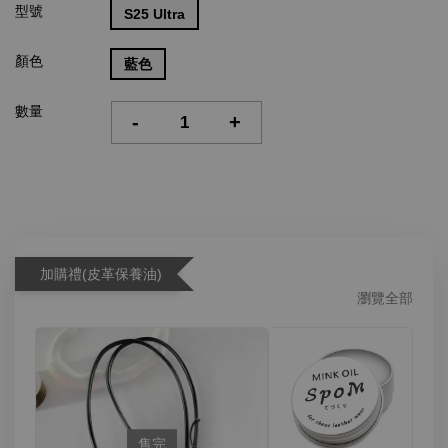
型號
S25 Ultra
顏色
藍色
數量
-
+
加購禮(皮革保養油)
瀏覽全部
售完