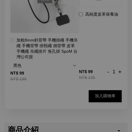
高純度皮革保養油
加粗8mm斜背帶 手機掛繩 手機吊
繩 手機背帶 掛頸繩 側背帶 皮革
手機繩 吊繩掛片 免孔掛 SpoM 台
灣公司貨
-
+
NT$ 99
NT$ 99
NT$ 135
NT$ 199
加入購物車
商品介紹