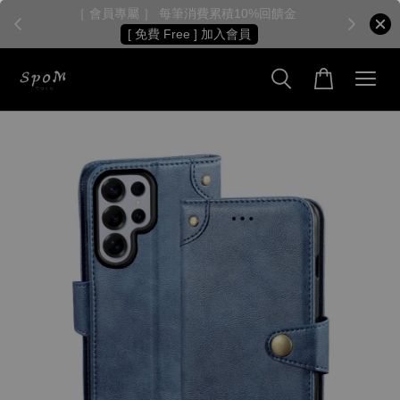
［ 會員專屬 ］ 每筆消費累積10%回饋金
［
[ 免費 Free ] 加入會員