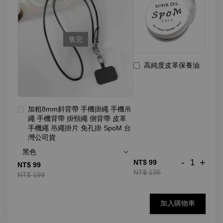
售完
高純度皮革保養油
加粗8mm斜背帶 手機掛繩 手機吊
繩 手機背帶 掛頸繩 側背帶 皮革
手機繩 吊繩掛片 免孔掛 SpoM 台
灣公司貨
-
+
NT$ 99
NT$ 99
NT$ 135
NT$ 199
加入購物車