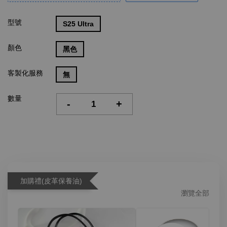
型號
S25 Ultra
顏色
黑色
客製化服務
無
數量
-
+
加購禮(皮革保養油)
瀏覽全部