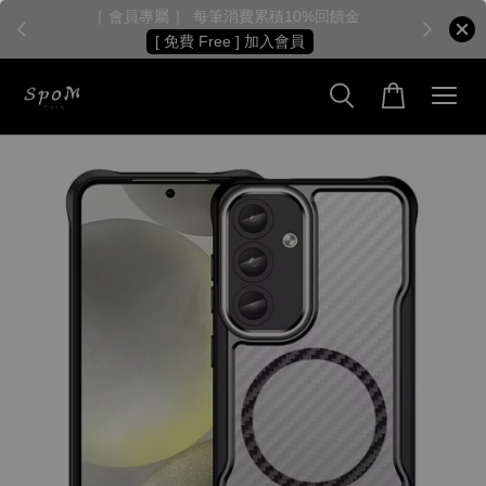
［ 會員專屬 ］ 每筆消費累積10%回饋金
［
[ 免費 Free ] 加入會員