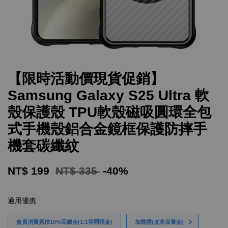
【限時活動價現貨促銷】
Samsung Galaxy S25 Ultra 軟
殼保護殼 TPU軟殼磁吸圓環全包
式手機殼鋁合金鏡框保護防摔手
機套碳纖紋
NT$ 199
NT$ 335
-40%
適用優惠
會員消費累積10%回饋金(1:1等同現金)
加購禮(皮革保養油)