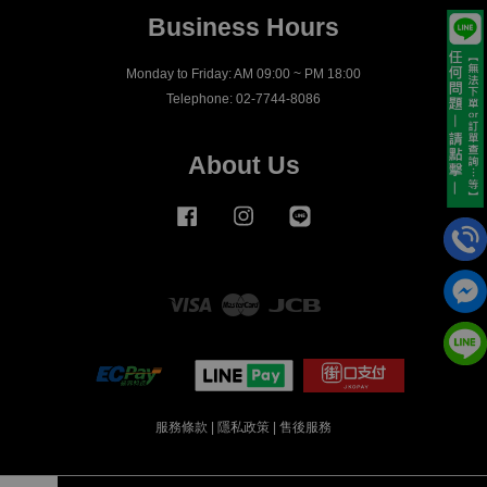
Business Hours
Monday to Friday: AM 09:00 ~ PM 18:00
Telephone: 02-7744-8086
About Us
Facebook
Instagram
Line
Visa
Master
JCB
服務條款
|
隱私政策
|
售後服務