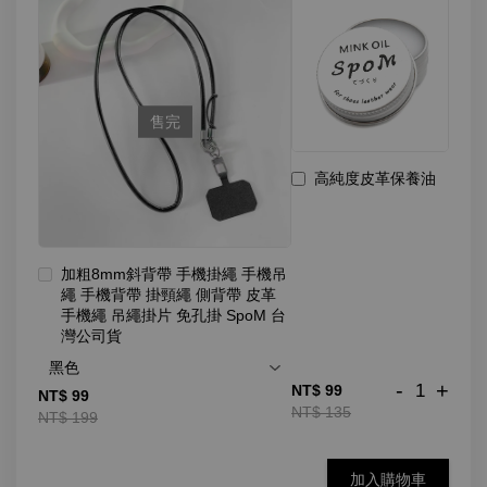
售完
高純度皮革保養油
加粗8mm斜背帶 手機掛繩 手機吊
繩 手機背帶 掛頸繩 側背帶 皮革
手機繩 吊繩掛片 免孔掛 SpoM 台
灣公司貨
-
+
NT$ 99
NT$ 99
NT$ 135
NT$ 199
加入購物車