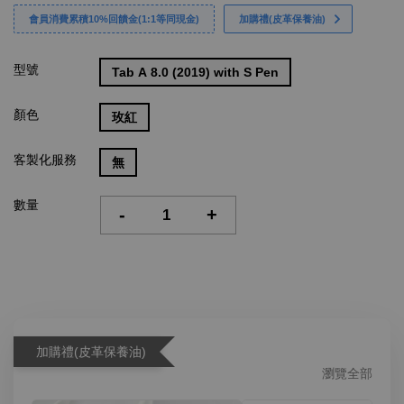
會員消費累積10%回饋金(1:1等同現金)
加購禮(皮革保養油)
型號
Tab A 8.0 (2019) with S Pen
顏色
玫紅
客製化服務
無
數量
-
+
加購禮(皮革保養油)
瀏覽全部