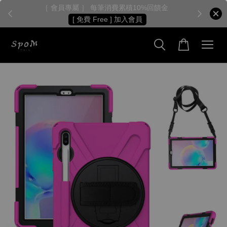
［ 會員專屬 ］ 每筆消費累積10%回饋金
［
[ 免費 Free ] 加入會員