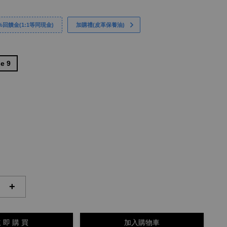
回饋金(1:1等同現金)
加購禮(皮革保養油)
e 9
+
 即 購 買
加入購物車