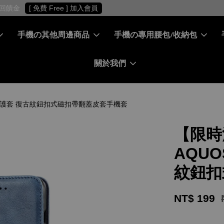
［ 會員專屬 ］ 每筆消費累積10%回饋金
[ 免費 Free ] 加入會員
手機の其他周邊商品
手機の專用腰包/收納包
關於我們
 皮革保護套 復古紋鈕扣式磁扣帶翻蓋皮套手機套
【限時
AQUO
紋鈕扣
NT$ 199