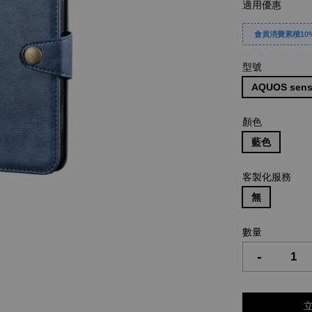
適用優惠
會員消費累積10%
型號
AQUOS sens
顏色
藍色
客製化服務
無
數量
-
立