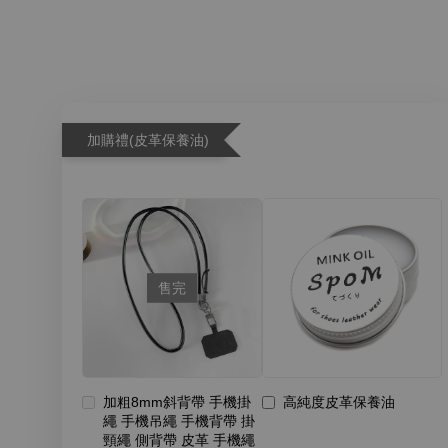
加購禮(皮革保養油)
售完
加粗8mm斜背帶 手機掛
高純度皮革保養油
繩 手機吊繩 手機背帶 掛
頸繩 側背帶 皮革 手機繩