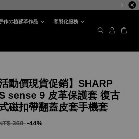
手作の植鞣革作品
客製化服務
活動價現貨促銷】SHARP
S sense 9 皮革保護套 復古
式磁扣帶翻蓋皮套手機套
NT$ 360
-44%