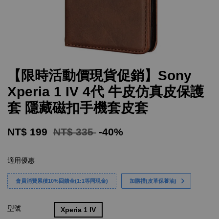
【限時活動價現貨促銷】Sony
Xperia 1 IV 4代 牛皮仿真皮保護
套 隱藏磁扣手機套皮套
NT$ 199
NT$ 335
-40%
適用優惠
會員消費累積10%回饋金(1:1等同現金)
加購禮(皮革保養油)
型號
Xperia 1 IV