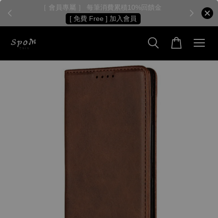
［ 會員專屬 ］ 每筆消費累積10%回饋金
［
[ 免費 Free ] 加入會員