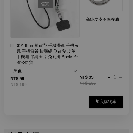
售完
高純度皮革保養油
加粗8mm斜背帶 手機掛繩 手機吊
繩 手機背帶 掛頸繩 側背帶 皮革
手機繩 吊繩掛片 免孔掛 SpoM 台
灣公司貨
-
+
NT$ 99
NT$ 99
NT$ 135
NT$ 199
加入購物車