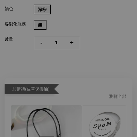
顏色
深棕
客製化服務
無
數量
-
+
加購禮(皮革保養油)
瀏覽全部