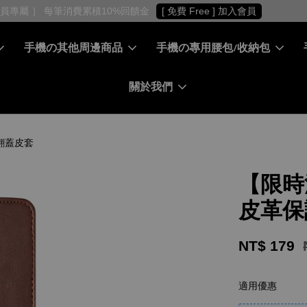
［ 會員專屬 ］ 每筆消費累積10%回饋金
[ 免費 Free ] 加入會員
手機の其他周邊商品
手機の專用腰包/收納包
關於我們
右翻蓋皮套
【限時
皮革保
NT$ 179
適用優惠