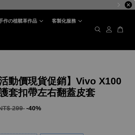
手作の植鞣革作品
客製化服務
活動價現貨促銷】Vivo X100
護套扣帶左右翻蓋皮套
NT$ 299
-40%