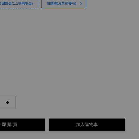
回饋金(1:1等同現金)
加購禮(皮革保養油)
+
 即 購 買
加入購物車