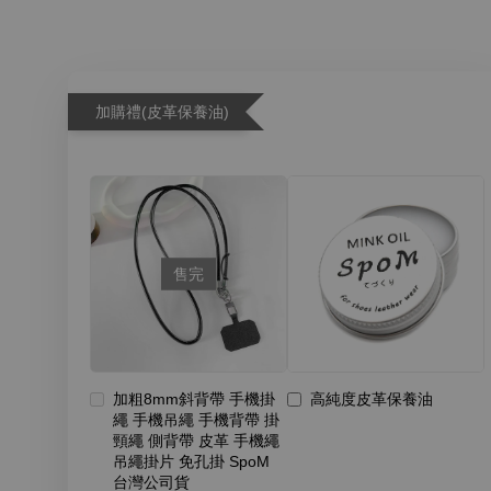
加購禮(皮革保養油)
售完
加粗8mm斜背帶 手機掛
高純度皮革保養油
繩 手機吊繩 手機背帶 掛
頸繩 側背帶 皮革 手機繩
吊繩掛片 免孔掛 SpoM
台灣公司貨