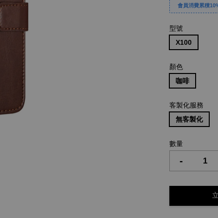
會員消費累積10%
型號
X100
顏色
咖啡
客製化服務
無客製化
數量
-
立