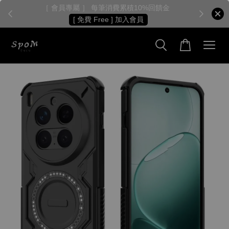
［ 會員專屬 ］ 每筆消費累積10%回饋金
［
[ 免費 Free ] 加入會員