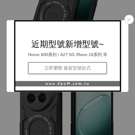
近期型號新增型號~
Honor 600系列 / A27 5G /Reno 16系列.等
立即瀏覽 最新型號款式