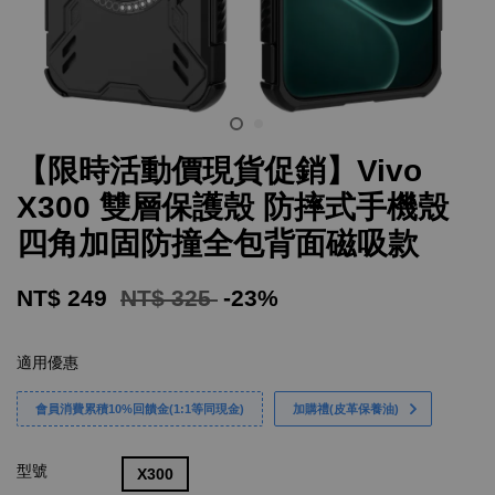
【限時活動價現貨促銷】Vivo
X300 雙層保護殼 防摔式手機殼
四角加固防撞全包背面磁吸款
NT$ 249
NT$ 325
-23%
適用優惠
會員消費累積10%回饋金(1:1等同現金)
加購禮(皮革保養油)
型號
X300