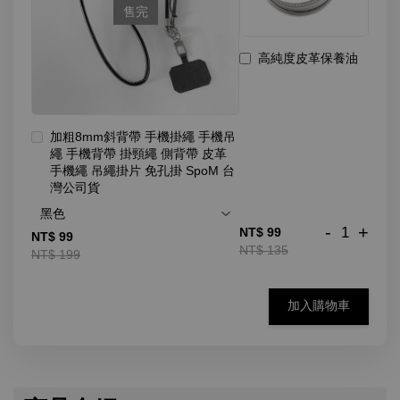
售完
高純度皮革保養油
加粗8mm斜背帶 手機掛繩 手機吊
繩 手機背帶 掛頸繩 側背帶 皮革
手機繩 吊繩掛片 免孔掛 SpoM 台
灣公司貨
-
+
NT$ 99
NT$ 99
NT$ 135
NT$ 199
加入購物車