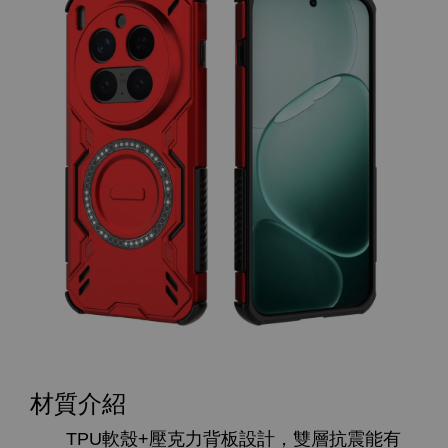
材質介紹
TPU軟殼+壓克力背板設計，雙層抗震能有