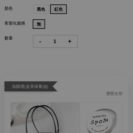
顏色
黑色
紅色
客製化服務
無
數量
-
+
加購禮(皮革保養油)
瀏覽全部