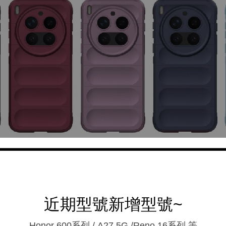
近期型號新增型號~
Honor 600系列 / A27 5G /Reno 16系列.等