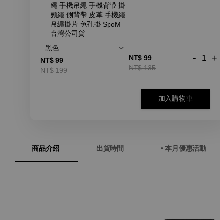
繩 手機吊繩 手機背帶 掛
頸繩 側背帶 皮革 手機繩
吊繩掛片 免孔掛 SpoM
台灣公司貨
-
+
NT$ 99
NT$ 99
NT$ 135
NT$ 199
加入購物車
商品介紹
出貨時間
• 本月優惠活動