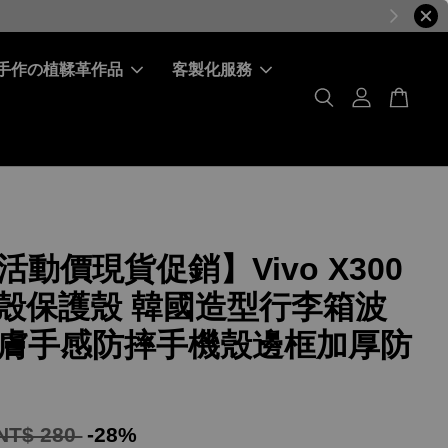
手作の植鞣革作品
客製化服務
活動價現貨促銷】Vivo X300
 軟殼保護殼 韓國造型行李箱波
膚手感防摔手機殼邊框加厚防
NT$ 280
-28%