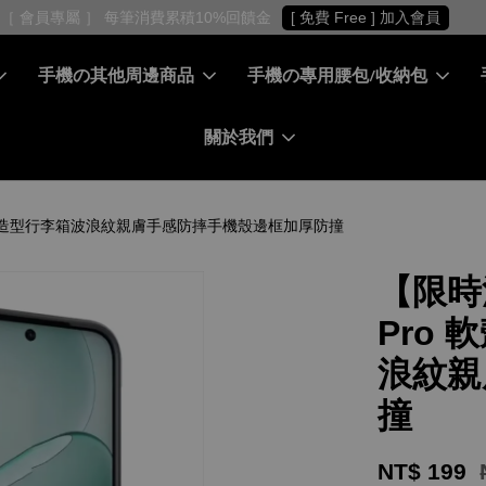
［ 會員專屬 ］ 每筆消費累積10%回饋金
[ 免費 Free ] 加入會員
手機の其他周邊商品
手機の專用腰包/收納包
關於我們
殼 韓國造型行李箱波浪紋親膚手感防摔手機殼邊框加厚防撞
【限時
Pro
浪紋親
撞
NT$ 199