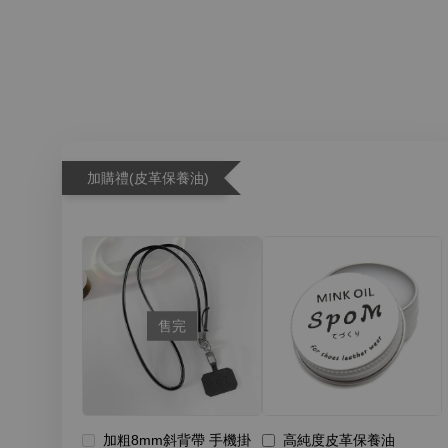
加購禮(皮革保養油)
售完
加粗8mm斜背帶 手機掛
高純度皮革保養油