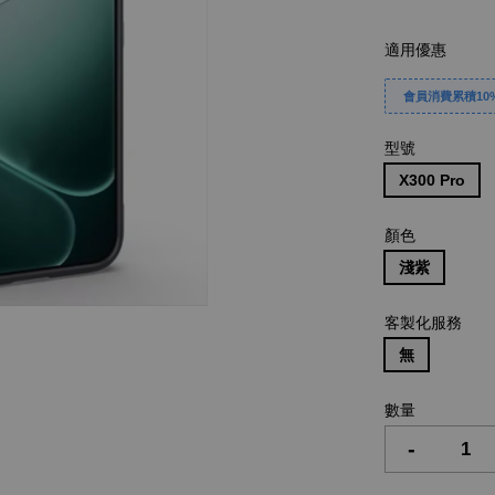
適用優惠
會員消費累積10%
型號
X300 Pro
顏色
淺紫
客製化服務
無
數量
-