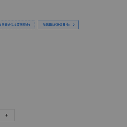
回饋金(1:1等同現金)
加購禮(皮革保養油)
+