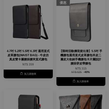
優惠
4.7吋 5.2吋 5.5吋 6.3吋 通用直式
【限時活動價現貨出清】5.5吋 手
皮革腰包(WAIST BAG) - 牛皮仿
機腰包通用直式皮革腰包羊皮二
真皮雙卡層腰掛腰夾直式腰包
層皮大收納手機腰包卡片層設計
腰掛穿皮帶腰包
NT$ 359
NT$ 315
NT$ 525
-40%
加入購物車
加入購物車