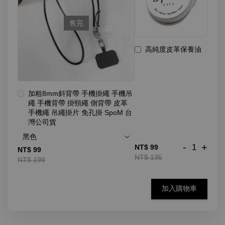
售完
高純度皮革保養油
加粗8mm斜背帶 手機掛繩 手機吊
繩 手機背帶 掛頸繩 側背帶 皮革
手機繩 吊繩掛片 免孔掛 SpoM 台
灣公司貨
-
+
NT$ 99
NT$ 99
NT$ 135
NT$ 199
加入購物車