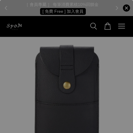
［ 會員專屬 ］ 每筆消費累積10%回饋金
［
[ 免費 Free ] 加入會員