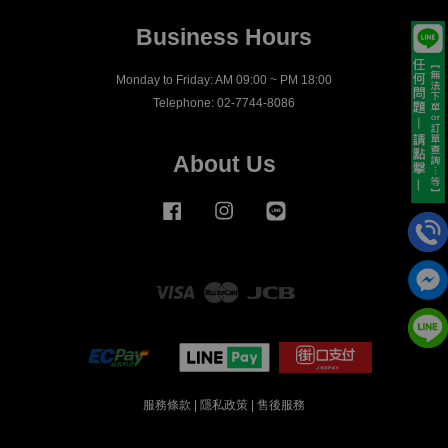
Business Hours
Monday to Friday: AM 09:00 ~ PM 18:00
Telephone: 02-7744-8086
About Us
Facebook
Instagram
Line
Visa
Master
JCB
服務條款
|
隱私政策
|
售後服務