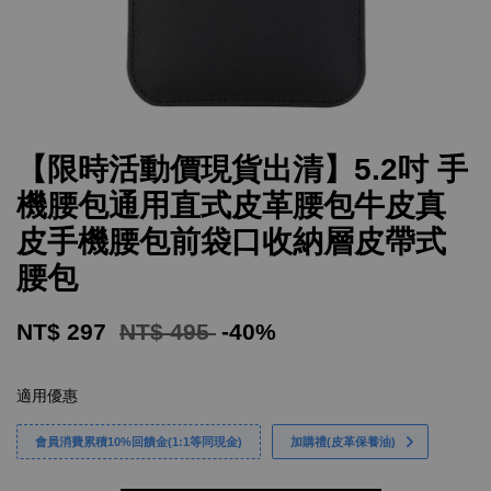
【限時活動價現貨出清】5.2吋 手
機腰包通用直式皮革腰包牛皮真
皮手機腰包前袋口收納層皮帶式
腰包
NT$ 297
NT$ 495
-40%
適用優惠
會員消費累積10%回饋金(1:1等同現金)
加購禮(皮革保養油)