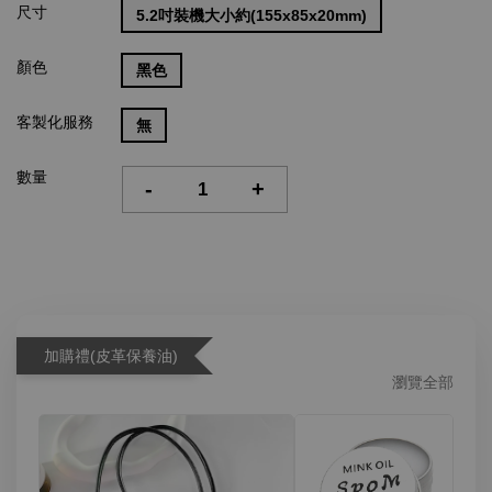
尺寸
5.2吋裝機大小約(155x85x20mm)
顏色
黑色
客製化服務
無
數量
-
+
加購禮(皮革保養油)
瀏覽全部