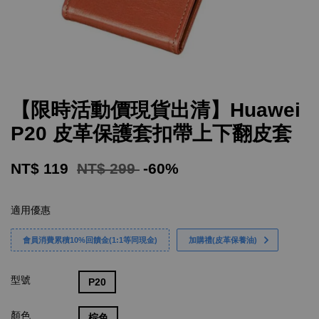
【限時活動價現貨出清】Huawei
P20 皮革保護套扣帶上下翻皮套
NT$ 119
NT$ 299
-60%
適用優惠
會員消費累積10%回饋金(1:1等同現金)
加購禮(皮革保養油)
型號
P20
顏色
棕色