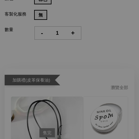
客製化服務
無
數量
-
+
加購禮(皮革保養油)
瀏覽全部
售完