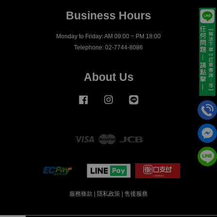
Business Hours
Monday to Friday: AM 09:00 ~ PM 18:00
Telephone: 02-7744-8086
About Us
Facebook
Instagram
Line
Visa
Master
JCB
服務條款
|
隱私政策
|
售後服務