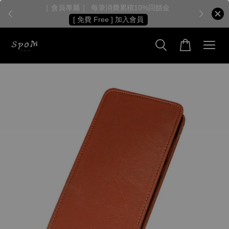
［ 會員專屬 ］ 每筆消費累積10%回饋金
［
[ 免費 Free ] 加入會員