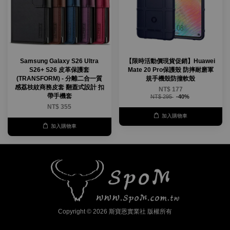
Samsung Galaxy S26 Ultra
【限時活動價現貨促銷】Huawei
S26+ S26 皮革保護套
Mate 20 Pro保護殼 防摔耐磨軍
(TRANSFORM) - 分離二合一質
規手機殼防撞軟殼
感荔枝紋商務皮套 翻蓋式設計 扣
NT$ 177
帶手機套
NT$ 295
-40%
NT$ 355
加入購物車
加入購物車
Copyright © 2026 斯寶恩實業社 版權所有