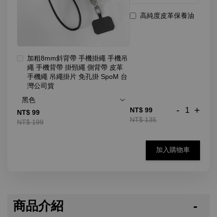
高純度皮革保養油
加粗8mm斜背帶 手機掛繩 手機吊
繩 手機背帶 掛頸繩 側背帶 皮革
手機繩 吊繩掛片 免孔掛 SpoM 台
灣公司貨
-
+
NT$ 99
NT$ 99
NT$ 135
NT$ 199
加入購物車
商品介紹