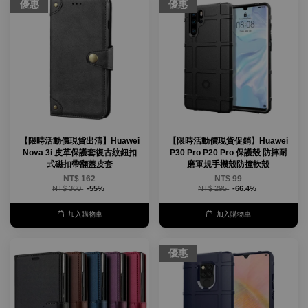
優惠
優惠
【限時活動價現貨出清】Huawei
【限時活動價現貨促銷】Huawei
Nova 3i 皮革保護套復古紋鈕扣
P30 Pro P20 Pro 保護殼 防摔耐
式磁扣帶翻蓋皮套
磨軍規手機殼防撞軟殼
NT$ 162
NT$ 99
NT$ 360
-55%
NT$ 295
-66.4%
加入購物車
加入購物車
優惠