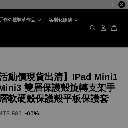
手作の植鞣革作品
客製化服務
動價現貨出清】IPad Mini1
2 Mini3 雙層保護殼旋轉支架手
層軟硬殼保護殼平板保護套
NT$ 580
-60%