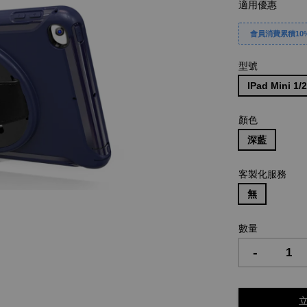
適用優惠
會員消費累積10%
型號
IPad Mini 1
顏色
深藍
客製化服務
無
數量
-
立