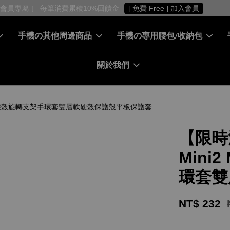
［ 會員專屬 ］ 每筆消費累積10%回饋金
[ 免費 Free ] 加入會員
手機の其他周邊商品
手機の專用腰包/收納包
關於我們
3 雙層保護殼旋轉支架手環套雙層軟硬殼保護殼平板保護套
【限時活
Mini
環套雙
NT$ 232