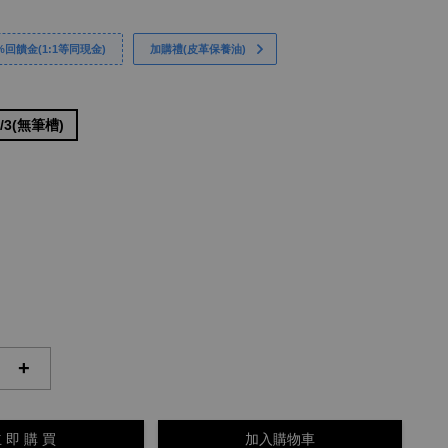
回饋金(1:1等同現金)
加購禮(皮革保養油)
/2/3(無筆槽)
+
 即 購 買
加入購物車