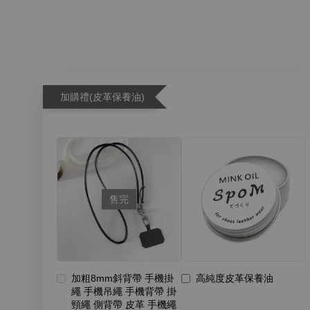
加購禮(皮革保養油)
售完
加粗8mm斜背帶 手機掛
高純度皮革保養油
繩 手機吊繩 手機背帶 掛
頸繩 側背帶 皮革 手機繩