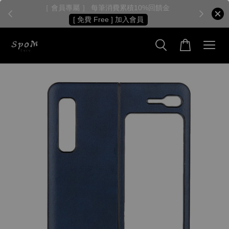
［ 會員專屬 ］ 每筆消費累積10%回饋金
［
[ 免費 Free ] 加入會員