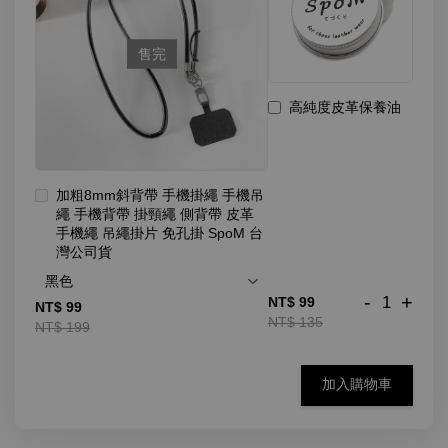
售完
高純度皮革保養油
加粗8mm斜背帶 手機掛繩 手機吊
繩 手機背帶 掛頸繩 側背帶 皮革
手機繩 吊繩掛片 免孔掛 SpoM 台
灣公司貨
-
+
NT$ 99
NT$ 99
NT$ 135
NT$ 199
加入購物車