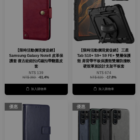
【限時活動價現貨促銷】
【限時活動價現貨促銷】 三星
Samsung Galaxy Note8 皮革保
Tab S10+ S9+ S9 FE+ 雙層保護
護套 復古紋鈕扣式磁扣帶翻蓋皮
殼 肩背帶平板保護殼雙層防撞軟
套
硬殼軍規設計支架平板套
NT$ 139
NT$ 674
NT$ 360
-61.4%
NT$ 820
-17.8%
加入購物車
加入購物車
優惠
優惠