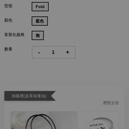
型號
Fold
顏色
藍色
客製化服務
無
數量
-
+
加購禮(皮革保養油)
瀏覽全部