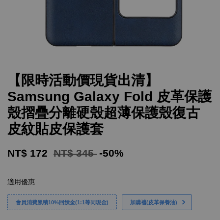
【限時活動價現貨出清】
Samsung Galaxy Fold 皮革保護
殼摺疊分離硬殼超薄保護殼復古
皮紋貼皮保護套
NT$ 172
NT$ 345
-50%
適用優惠
會員消費累積10%回饋金(1:1等同現金)
加購禮(皮革保養油)