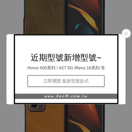
近期型號新增型號~
Honor 600系列 / A27 5G /Reno 16系列.等
立即瀏覽 最新型號款式